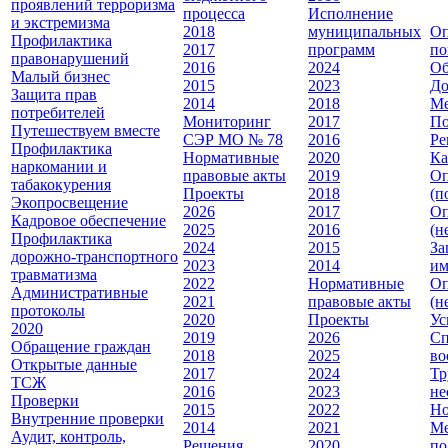
проявлений терроризма
процесса
Исполнение
и экстремизма
2018
муниципальных
Оп
Профилактика
2017
программ
по
правонарушений
2016
2024
Об
Малый бизнес
2015
2023
До
Защита прав
2014
2018
Ме
потребителей
Мониторинг
2017
По
Путешествуем вместе
СЭР МО № 78
2016
Ре
Профилактика
Нормативные
2020
Ка
наркомании и
правовые акты
2019
Оп
табакокурения
Проекты
2018
(п
Экопросвещение
2026
2017
Оп
Кадровое обеспечение
2025
2016
(н
Профилактика
2024
2015
За
дорожно-транспортного
2023
2014
им
травматизма
2022
Нормативные
Оп
Административные
2021
правовые акты
(н
протоколы
2020
Проекты
Ус
2020
2019
2026
Сп
Обращение граждан
2018
2025
во
Открытые данные
2017
2024
Тр
ТСЖ
2016
2023
не
Проверки
2015
2022
Но
Внутренние проверки
2014
2021
Ме
Аудит, контроль,
Решения
2020
по