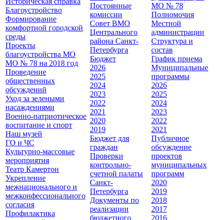
Историческая справка
Постоянные
МО № 78
Благоустройство
комиссии
Полномочия
Формирование
Совет ВМО
Местной
комфортной городской
Центрального
администрации
среды
района Санкт-
Cтруктура и
Проекты
Петербурга
состав
благоустройства МО
Бюджет
График приема
МО № 78 на 2018 год
2026
Муниципальные
Проведение
2025
программы
общественных
2024
2026
обсуждений
2023
2025
Уход за зелеными
2022
2024
насаждениями
2021
2023
Военно-патриотическое
2020
2022
воспитание и спорт
2019
2021
Наш музей
Бюджет для
Публичное
ГО и ЧС
граждан
обсуждение
Культурно-массовые
Проверки
проектов
мероприятия
контрольно-
муниципальных
Театр Камертон
счетной палаты
программ
Укрепление
Санкт-
2020
межнационального и
Петербурга
2019
межконфессионального
Документы по
2018
согласия
реализации
2017
Профилактика
бюджетного
2016