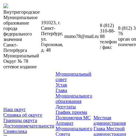
Внутригородское
Муниципальное
191023, г.
образование
8 (812)
Санкт-
8 (812)
3
города
310-88-
Петербург,
76
федерального
msmo78@mail.ru
88
ул.
орган о
значения
телефон
Гороховая,
попечит
Санкт-
/ факс
д. 48
Петербурга
Муниципальный
Округ № 78
сетевое издание
Муниципальный
совет
Устав
Глава
Муниципального
образования
Депутаты
Наш округ
График приема
Справка об округе
Полномочия МС
Местная
Границы округа
Аппарат
администрация
Достопримечательности
Муниципального
Глава Местной
Символика
Совета
администрации