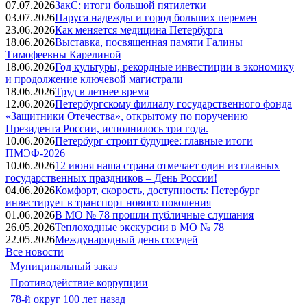
07.07.2026
ЗакС: итоги большой пятилетки
03.07.2026
Паруса надежды и город больших перемен
23.06.2026
Как меняется медицина Петербурга
18.06.2026
Выставка, посвященная памяти Галины
Тимофеевны Карелиной
18.06.2026
Год культуры, рекордные инвестиции в экономику
и продолжение ключевой магистрали
18.06.2026
Труд в летнее время
12.06.2026
Петербургскому филиалу государственного фонда
«Защитники Отечества», открытому по поручению
Президента России, исполнилось три года.
10.06.2026
Петербург строит будущее: главные итоги
ПМЭФ-2026
10.06.2026
12 июня наша страна отмечает один из главных
государственных праздников – День России!
04.06.2026
Комфорт, скорость, доступность: Петербург
инвестирует в транспорт нового поколения
01.06.2026
В МО № 78 прошли публичные слушания
26.05.2026
Теплоходные экскурсии в МО № 78
22.05.2026
Международный день соседей
Все новости
Муниципальный заказ
Противодействие коррупции
78-й округ 100 лет назад