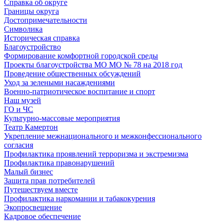
Справка об округе
Границы округа
Достопримечательности
Символика
Историческая справка
Благоустройство
Формирование комфортной городской среды
Проекты благоустройства МО МО № 78 на 2018 год
Проведение общественных обсуждений
Уход за зелеными насаждениями
Военно-патриотическое воспитание и спорт
Наш музей
ГО и ЧС
Культурно-массовые мероприятия
Театр Камертон
Укрепление межнационального и межконфессионального
согласия
Профилактика проявлений терроризма и экстремизма
Профилактика правонарушений
Малый бизнес
Защита прав потребителей
Путешествуем вместе
Профилактика наркомании и табакокурения
Экопросвещение
Кадровое обеспечение