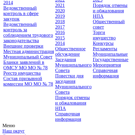
2014
2021
Порядок отмены
Ведомственный
2020
и обжалования
контроль в сфере
2019
НПА
закупок
2018
Общественный
Ведомственный
2017
совет
контроль за
2016
Торги
соблюдением трудового
2015
имущество
законодательства
2014
Конкурсы
Внешние проверки
Общественное
Регламенты
Местная администрация
обсуждение
Муниципальные
Муниципальный Совет
Заседания
Государственные
Бланки заявлений в
Муниципального
Мероприятия
ОМСУ МО МО № 78
Совета
Справочная
Реестр имущества
Повестки дня
информация
Состав призывной
заседания
комиссии МО МО № 78
Муниципального
Совета
Порядок отмены
и обжалования
НПА
Справочная
информация
Меню
Наш округ