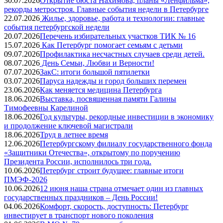
30.07.2026
Открытие бюста Нахимова, планы «Ленфильма»,
рекорды метростроя. Главные события недели в Петербурге
22.07.2026
Жилье, здоровье, работа и технологии: главные
события петербургской недели
20.07.2026
Перечень избирательных участков ТИК № 16
15.07.2026
Как Петербург помогает семьям с детьми
09.07.2026
Профилактика несчастных случаев среди детей.
08.07.2026
День Семьи, Любви и Верности!
07.07.2026
ЗакС: итоги большой пятилетки
03.07.2026
Паруса надежды и город больших перемен
23.06.2026
Как меняется медицина Петербурга
18.06.2026
Выставка, посвященная памяти Галины
Тимофеевны Карелиной
18.06.2026
Год культуры, рекордные инвестиции в экономику
и продолжение ключевой магистрали
18.06.2026
Труд в летнее время
12.06.2026
Петербургскому филиалу государственного фонда
«Защитники Отечества», открытому по поручению
Президента России, исполнилось три года.
10.06.2026
Петербург строит будущее: главные итоги
ПМЭФ-2026
10.06.2026
12 июня наша страна отмечает один из главных
государственных праздников – День России!
04.06.2026
Комфорт, скорость, доступность: Петербург
инвестирует в транспорт нового поколения