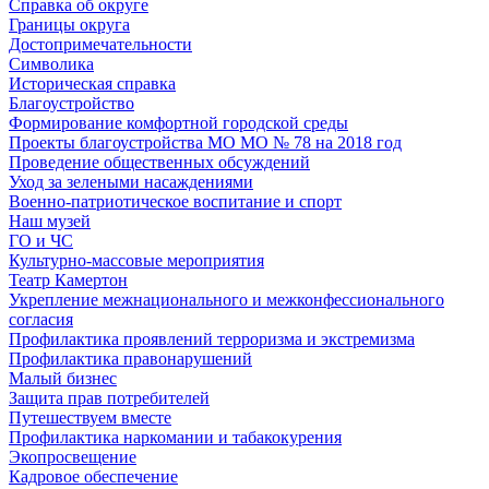
Справка об округе
Границы округа
Достопримечательности
Символика
Историческая справка
Благоустройство
Формирование комфортной городской среды
Проекты благоустройства МО МО № 78 на 2018 год
Проведение общественных обсуждений
Уход за зелеными насаждениями
Военно-патриотическое воспитание и спорт
Наш музей
ГО и ЧС
Культурно-массовые мероприятия
Театр Камертон
Укрепление межнационального и межконфессионального
согласия
Профилактика проявлений терроризма и экстремизма
Профилактика правонарушений
Малый бизнес
Защита прав потребителей
Путешествуем вместе
Профилактика наркомании и табакокурения
Экопросвещение
Кадровое обеспечение