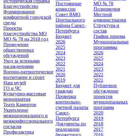
Историческая справка
Постоянные
МО № 78
Благоустройство
комиссии
Полномочия
Формирование
Совет ВМО
Местной
комфортной городской
Центрального
администрации
среды
района Санкт-
Cтруктура и
Проекты
Петербурга
состав
благоустройства МО
Бюджет
График приема
МО № 78 на 2018 год
2026
Муниципальные
Проведение
2025
программы
общественных
2024
2026
обсуждений
2023
2025
Уход за зелеными
2022
2024
насаждениями
2021
2023
Военно-патриотическое
2020
2022
воспитание и спорт
2019
2021
Наш музей
Бюджет для
Публичное
ГО и ЧС
граждан
обсуждение
Культурно-массовые
Проверки
проектов
мероприятия
контрольно-
муниципальных
Театр Камертон
счетной палаты
программ
Укрепление
Санкт-
2020
межнационального и
Петербурга
2019
межконфессионального
Документы по
2018
согласия
реализации
2017
Профилактика
бюджетного
2016