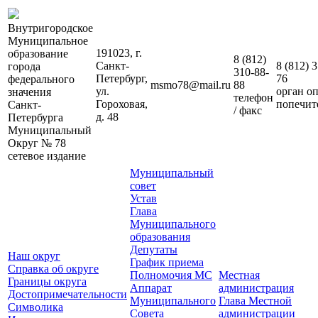
Внутригородское
Муниципальное
191023, г.
образование
8 (812)
Санкт-
8 (812)
3
города
310-88-
Петербург,
76
федерального
msmo78@mail.ru
88
ул.
орган о
значения
телефон
Гороховая,
попечит
Санкт-
/ факс
д. 48
Петербурга
Муниципальный
Округ № 78
сетевое издание
Муниципальный
совет
Устав
Глава
Муниципального
образования
Депутаты
Наш округ
График приема
Справка об округе
Полномочия МС
Местная
Границы округа
Аппарат
администрация
Достопримечательности
Муниципального
Глава Местной
Символика
Совета
администрации