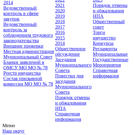
2014
2021
Порядок отмены
Ведомственный
2020
и обжалования
контроль в сфере
2019
НПА
закупок
2018
Общественный
Ведомственный
2017
совет
контроль за
2016
Торги
соблюдением трудового
2015
имущество
законодательства
2014
Конкурсы
Внешние проверки
Общественное
Регламенты
Местная администрация
обсуждение
Муниципальные
Муниципальный Совет
Заседания
Государственные
Бланки заявлений в
Муниципального
Мероприятия
ОМСУ МО МО № 78
Совета
Справочная
Реестр имущества
Повестки дня
информация
Состав призывной
заседания
комиссии МО МО № 78
Муниципального
Совета
Порядок отмены
и обжалования
НПА
Справочная
информация
Меню
Наш округ