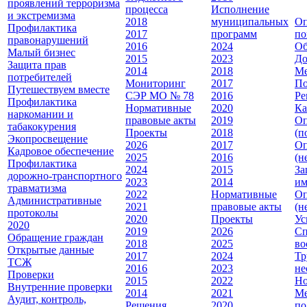
проявлений терроризма
процесса
Исполнение
и экстремизма
2018
муниципальных
Оп
Профилактика
2017
программ
по
правонарушений
2016
2024
Об
Малый бизнес
2015
2023
До
Защита прав
2014
2018
Ме
потребителей
Мониторинг
2017
По
Путешествуем вместе
СЭР МО № 78
2016
Ре
Профилактика
Нормативные
2020
Ка
наркомании и
правовые акты
2019
Оп
табакокурения
Проекты
2018
(п
Экопросвещение
2026
2017
Оп
Кадровое обеспечение
2025
2016
(н
Профилактика
2024
2015
За
дорожно-транспортного
2023
2014
им
травматизма
2022
Нормативные
Оп
Административные
2021
правовые акты
(н
протоколы
2020
Проекты
Ус
2020
2019
2026
Сп
Обращение граждан
2018
2025
во
Открытые данные
2017
2024
Тр
ТСЖ
2016
2023
не
Проверки
2015
2022
Но
Внутренние проверки
2014
2021
Ме
Аудит, контроль,
Решения
2020
по