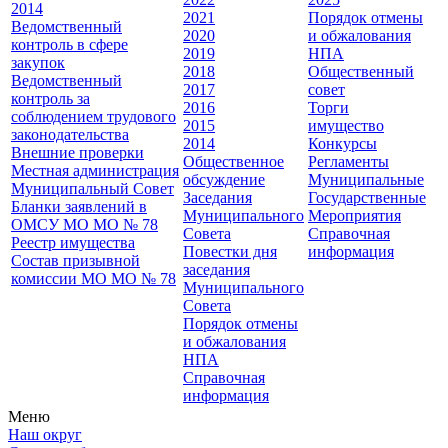
2014
2021
Порядок отмены
Ведомственный
2020
и обжалования
контроль в сфере
2019
НПА
закупок
2018
Общественный
Ведомственный
2017
совет
контроль за
2016
Торги
соблюдением трудового
2015
имущество
законодательства
2014
Конкурсы
Внешние проверки
Общественное
Регламенты
Местная администрация
обсуждение
Муниципальные
Муниципальный Совет
Заседания
Государственные
Бланки заявлений в
Муниципального
Мероприятия
ОМСУ МО МО № 78
Совета
Справочная
Реестр имущества
Повестки дня
информация
Состав призывной
заседания
комиссии МО МО № 78
Муниципального
Совета
Порядок отмены
и обжалования
НПА
Справочная
информация
Меню
Наш округ