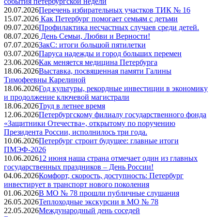
события петербургской недели
20.07.2026
Перечень избирательных участков ТИК № 16
15.07.2026
Как Петербург помогает семьям с детьми
09.07.2026
Профилактика несчастных случаев среди детей.
08.07.2026
День Семьи, Любви и Верности!
07.07.2026
ЗакС: итоги большой пятилетки
03.07.2026
Паруса надежды и город больших перемен
23.06.2026
Как меняется медицина Петербурга
18.06.2026
Выставка, посвященная памяти Галины
Тимофеевны Карелиной
18.06.2026
Год культуры, рекордные инвестиции в экономику
и продолжение ключевой магистрали
18.06.2026
Труд в летнее время
12.06.2026
Петербургскому филиалу государственного фонда
«Защитники Отечества», открытому по поручению
Президента России, исполнилось три года.
10.06.2026
Петербург строит будущее: главные итоги
ПМЭФ-2026
10.06.2026
12 июня наша страна отмечает один из главных
государственных праздников – День России!
04.06.2026
Комфорт, скорость, доступность: Петербург
инвестирует в транспорт нового поколения
01.06.2026
В МО № 78 прошли публичные слушания
26.05.2026
Теплоходные экскурсии в МО № 78
22.05.2026
Международный день соседей