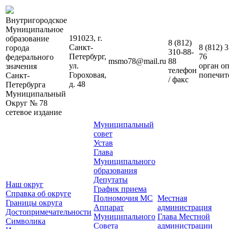
Внутригородское
Муниципальное
191023, г.
образование
8 (812)
Санкт-
8 (812)
3
города
310-88-
Петербург,
76
федерального
msmo78@mail.ru
88
ул.
орган о
значения
телефон
Гороховая,
попечит
Санкт-
/ факс
д. 48
Петербурга
Муниципальный
Округ № 78
сетевое издание
Муниципальный
совет
Устав
Глава
Муниципального
образования
Депутаты
Наш округ
График приема
Справка об округе
Полномочия МС
Местная
Границы округа
Аппарат
администрация
Достопримечательности
Муниципального
Глава Местной
Символика
Совета
администрации