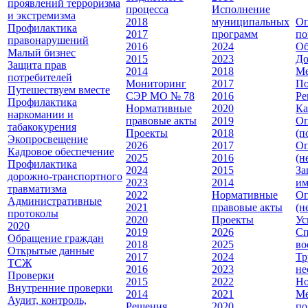
проявлений терроризма
процесса
Исполнение
и экстремизма
2018
муниципальных
Оп
Профилактика
2017
программ
по
правонарушений
2016
2024
Об
Малый бизнес
2015
2023
До
Защита прав
2014
2018
Ме
потребителей
Мониторинг
2017
По
Путешествуем вместе
СЭР МО № 78
2016
Ре
Профилактика
Нормативные
2020
Ка
наркомании и
правовые акты
2019
Оп
табакокурения
Проекты
2018
(п
Экопросвещение
2026
2017
Оп
Кадровое обеспечение
2025
2016
(н
Профилактика
2024
2015
За
дорожно-транспортного
2023
2014
им
травматизма
2022
Нормативные
Оп
Административные
2021
правовые акты
(н
протоколы
2020
Проекты
Ус
2020
2019
2026
Сп
Обращение граждан
2018
2025
во
Открытые данные
2017
2024
Тр
ТСЖ
2016
2023
не
Проверки
2015
2022
Но
Внутренние проверки
2014
2021
Ме
Аудит, контроль,
Решения
2020
по