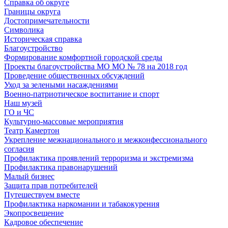
Справка об округе
Границы округа
Достопримечательности
Символика
Историческая справка
Благоустройство
Формирование комфортной городской среды
Проекты благоустройства МО МО № 78 на 2018 год
Проведение общественных обсуждений
Уход за зелеными насаждениями
Военно-патриотическое воспитание и спорт
Наш музей
ГО и ЧС
Культурно-массовые мероприятия
Театр Камертон
Укрепление межнационального и межконфессионального
согласия
Профилактика проявлений терроризма и экстремизма
Профилактика правонарушений
Малый бизнес
Защита прав потребителей
Путешествуем вместе
Профилактика наркомании и табакокурения
Экопросвещение
Кадровое обеспечение