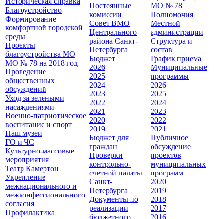
Историческая справка
Постоянные
МО № 78
Благоустройство
комиссии
Полномочия
Формирование
Совет ВМО
Местной
комфортной городской
Центрального
администрации
среды
района Санкт-
Cтруктура и
Проекты
Петербурга
состав
благоустройства МО
Бюджет
График приема
МО № 78 на 2018 год
2026
Муниципальные
Проведение
2025
программы
общественных
2024
2026
обсуждений
2023
2025
Уход за зелеными
2022
2024
насаждениями
2021
2023
Военно-патриотическое
2020
2022
воспитание и спорт
2019
2021
Наш музей
Бюджет для
Публичное
ГО и ЧС
граждан
обсуждение
Культурно-массовые
Проверки
проектов
мероприятия
контрольно-
муниципальных
Театр Камертон
счетной палаты
программ
Укрепление
Санкт-
2020
межнационального и
Петербурга
2019
межконфессионального
Документы по
2018
согласия
реализации
2017
Профилактика
бюджетного
2016