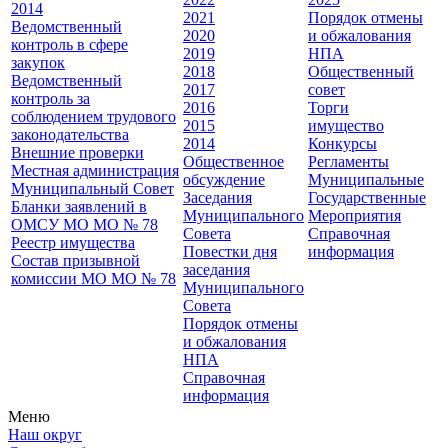
2014
2021
Порядок отмены
Ведомственный
2020
и обжалования
контроль в сфере
2019
НПА
закупок
2018
Общественный
Ведомственный
2017
совет
контроль за
2016
Торги
соблюдением трудового
2015
имущество
законодательства
2014
Конкурсы
Внешние проверки
Общественное
Регламенты
Местная администрация
обсуждение
Муниципальные
Муниципальный Совет
Заседания
Государственные
Бланки заявлений в
Муниципального
Мероприятия
ОМСУ МО МО № 78
Совета
Справочная
Реестр имущества
Повестки дня
информация
Состав призывной
заседания
комиссии МО МО № 78
Муниципального
Совета
Порядок отмены
и обжалования
НПА
Справочная
информация
Меню
Наш округ