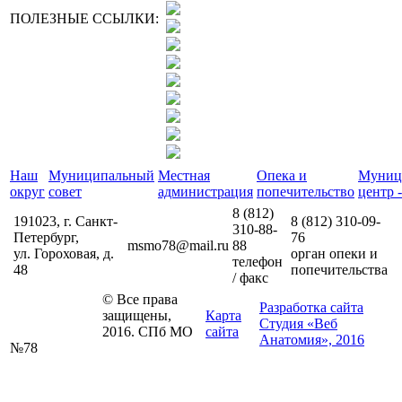
ПОЛЕЗНЫЕ ССЫЛКИ:
Наш
Муниципальный
Местная
Опека и
Муниц
округ
совет
администрация
попечительство
центр -
8 (812)
191023, г. Санкт-
8 (812)
310-09-
310-88-
Петербург,
76
msmo78@mail.ru
88
ул. Гороховая, д.
орган опеки и
телефон
48
попечительства
/ факс
© Все права
Разработка сайта
защищены,
Карта
Студия «Веб
2016. СПб МО
сайта
Анатомия», 2016
№78