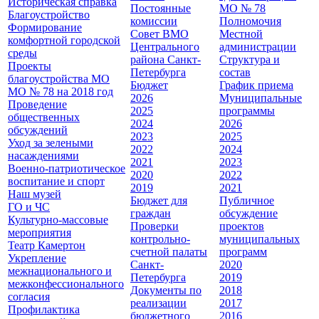
Историческая справка
Постоянные
МО № 78
Благоустройство
комиссии
Полномочия
Формирование
Совет ВМО
Местной
комфортной городской
Центрального
администрации
среды
района Санкт-
Cтруктура и
Проекты
Петербурга
состав
благоустройства МО
Бюджет
График приема
МО № 78 на 2018 год
2026
Муниципальные
Проведение
2025
программы
общественных
2024
2026
обсуждений
2023
2025
Уход за зелеными
2022
2024
насаждениями
2021
2023
Военно-патриотическое
2020
2022
воспитание и спорт
2019
2021
Наш музей
Бюджет для
Публичное
ГО и ЧС
граждан
обсуждение
Культурно-массовые
Проверки
проектов
мероприятия
контрольно-
муниципальных
Театр Камертон
счетной палаты
программ
Укрепление
Санкт-
2020
межнационального и
Петербурга
2019
межконфессионального
Документы по
2018
согласия
реализации
2017
Профилактика
бюджетного
2016