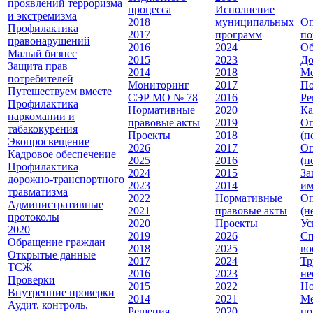
проявлений терроризма
процесса
Исполнение
и экстремизма
2018
муниципальных
Оп
Профилактика
2017
программ
по
правонарушений
2016
2024
Об
Малый бизнес
2015
2023
До
Защита прав
2014
2018
Ме
потребителей
Мониторинг
2017
По
Путешествуем вместе
СЭР МО № 78
2016
Ре
Профилактика
Нормативные
2020
Ка
наркомании и
правовые акты
2019
Оп
табакокурения
Проекты
2018
(п
Экопросвещение
2026
2017
Оп
Кадровое обеспечение
2025
2016
(н
Профилактика
2024
2015
За
дорожно-транспортного
2023
2014
им
травматизма
2022
Нормативные
Оп
Административные
2021
правовые акты
(н
протоколы
2020
Проекты
Ус
2020
2019
2026
Сп
Обращение граждан
2018
2025
во
Открытые данные
2017
2024
Тр
ТСЖ
2016
2023
не
Проверки
2015
2022
Но
Внутренние проверки
2014
2021
Ме
Аудит, контроль,
Решения
2020
по