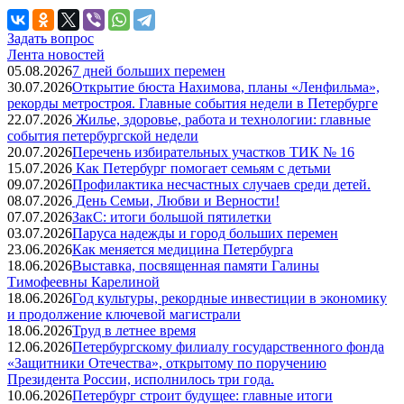
Задать вопрос
Лента новостей
05.08.2026
7 дней больших перемен
30.07.2026
Открытие бюста Нахимова, планы «Ленфильма»,
рекорды метростроя. Главные события недели в Петербурге
22.07.2026
Жилье, здоровье, работа и технологии: главные
события петербургской недели
20.07.2026
Перечень избирательных участков ТИК № 16
15.07.2026
Как Петербург помогает семьям с детьми
09.07.2026
Профилактика несчастных случаев среди детей.
08.07.2026
День Семьи, Любви и Верности!
07.07.2026
ЗакС: итоги большой пятилетки
03.07.2026
Паруса надежды и город больших перемен
23.06.2026
Как меняется медицина Петербурга
18.06.2026
Выставка, посвященная памяти Галины
Тимофеевны Карелиной
18.06.2026
Год культуры, рекордные инвестиции в экономику
и продолжение ключевой магистрали
18.06.2026
Труд в летнее время
12.06.2026
Петербургскому филиалу государственного фонда
«Защитники Отечества», открытому по поручению
Президента России, исполнилось три года.
10.06.2026
Петербург строит будущее: главные итоги