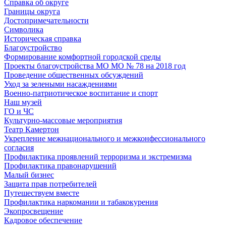
Справка об округе
Границы округа
Достопримечательности
Символика
Историческая справка
Благоустройство
Формирование комфортной городской среды
Проекты благоустройства МО МО № 78 на 2018 год
Проведение общественных обсуждений
Уход за зелеными насаждениями
Военно-патриотическое воспитание и спорт
Наш музей
ГО и ЧС
Культурно-массовые мероприятия
Театр Камертон
Укрепление межнационального и межконфессионального
согласия
Профилактика проявлений терроризма и экстремизма
Профилактика правонарушений
Малый бизнес
Защита прав потребителей
Путешествуем вместе
Профилактика наркомании и табакокурения
Экопросвещение
Кадровое обеспечение