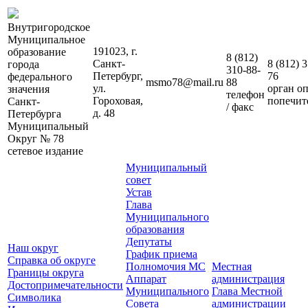
Внутригородское
Муниципальное
191023, г.
образование
8 (812)
Санкт-
8 (812)
3
города
310-88-
Петербург,
76
федерального
msmo78@mail.ru
88
ул.
орган о
значения
телефон
Гороховая,
попечит
Санкт-
/ факс
д. 48
Петербурга
Муниципальный
Округ № 78
сетевое издание
Муниципальный
совет
Устав
Глава
Муниципального
образования
Депутаты
Наш округ
График приема
Справка об округе
Полномочия МС
Местная
Границы округа
Аппарат
администрация
Достопримечательности
Муниципального
Глава Местной
Символика
Совета
администрации