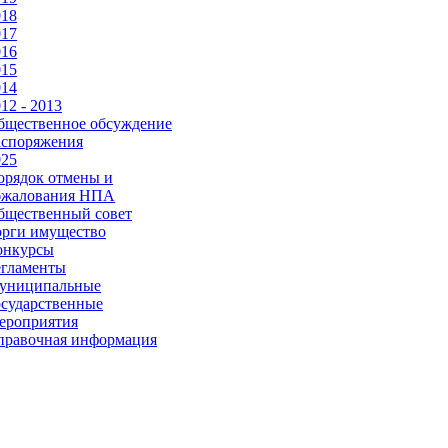
018
017
016
015
014
12 - 2013
бщественное обсуждение
аспоряжения
025
орядок отмены и
бжалования НПА
бщественный совет
орги имущество
онкурсы
егламенты
униципальные
осударственные
ероприятия
правочная информация