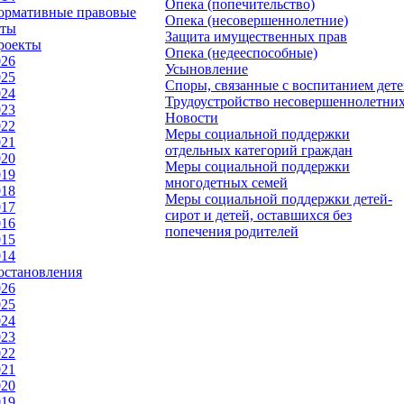
Опека (попечительство)
ормативные правовые
Опека (несовершеннолетние)
кты
Защита имущественных прав
роекты
Опека (недееспособные)
026
Усыновление
025
Споры, связанные с воспитанием дет
024
Трудоустройство несовершеннолетни
023
Новости
022
Меры социальной поддержки
021
отдельных категорий граждан
020
Меры социальной поддержки
019
многодетных семей
018
Меры социальной поддержки детей-
017
сирот и детей, оставшихся без
016
попечения родителей
015
014
остановления
026
025
024
023
022
021
020
019