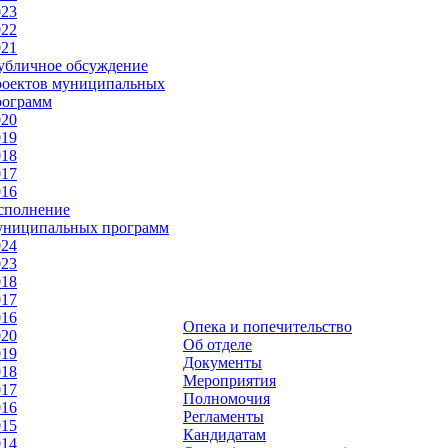
023
022
021
убличное обсуждение
роектов муниципальных
рограмм
020
019
018
017
016
сполнение
униципальных программ
024
023
018
017
016
Опека и попечительство
020
Об отделе
019
Документы
018
Мероприятия
017
Полномочия
016
Регламенты
015
Кандидатам
014