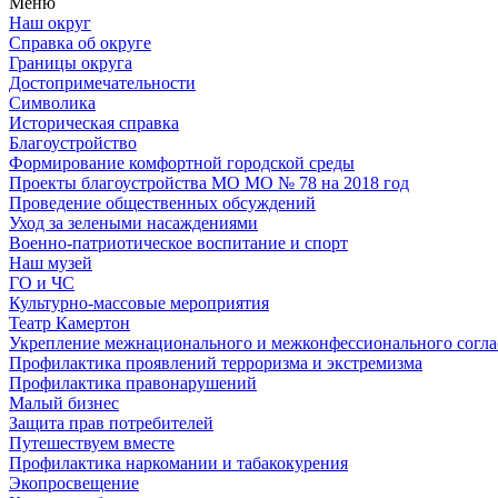
Меню
Наш округ
Справка об округе
Границы округа
Достопримечательности
Символика
Историческая справка
Благоустройство
Формирование комфортной городской среды
Проекты благоустройства МО МО № 78 на 2018 год
Проведение общественных обсуждений
Уход за зелеными насаждениями
Военно-патриотическое воспитание и спорт
Наш музей
ГО и ЧС
Культурно-массовые мероприятия
Театр Камертон
Укрепление межнационального и межконфессионального согла
Профилактика проявлений терроризма и экстремизма
Профилактика правонарушений
Малый бизнес
Защита прав потребителей
Путешествуем вместе
Профилактика наркомании и табакокурения
Экопросвещение