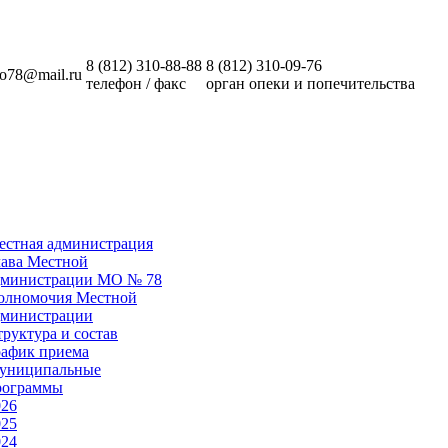
8 (812)
310-88-88
8 (812)
310-09-76
o78@mail.ru
телефон / факс
орган опеки и попечительства
естная администрация
лава Местной
дминистрации МО № 78
олномочия Местной
дминистрации
руктура и состав
рафик приема
униципальные
рограммы
026
025
024