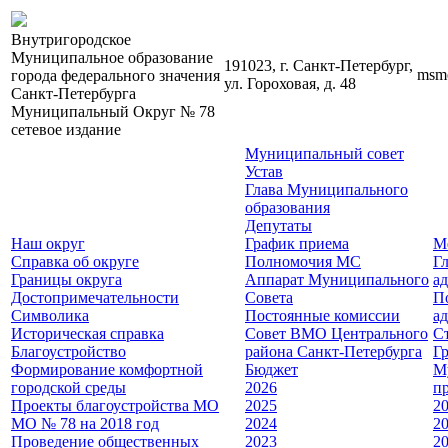
Внутригородское
Муниципальное образование
191023, г. Санкт-Петербург,
msm
города федерального значения
ул. Гороховая, д. 48
Санкт-Петербурга
Муниципальный Округ № 78
сетевое издание
Муниципальный совет
Устав
Глава Муниципального
образования
Депутаты
Наш округ
График приема
М
Справка об округе
Полномочия МС
Г
Границы округа
Аппарат Муниципального
а
Достопримечательности
Совета
П
Символика
Постоянные комиссии
а
Историческая справка
Совет ВМО Центрального
Cт
Благоустройство
района Санкт-Петербурга
Г
Формирование комфортной
Бюджет
М
городской среды
2026
п
Проекты благоустройства МО
2025
2
МО № 78 на 2018 год
2024
2
Проведение общественных
2023
2