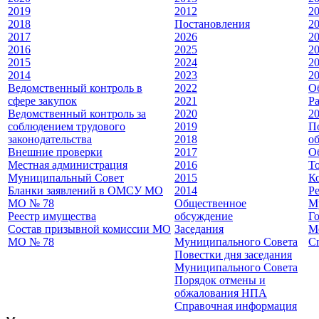
2019
2012
2
2018
Постановления
2
2017
2026
2
2016
2025
2
2015
2024
2
2014
2023
20
Ведомственный контроль в
2022
О
сфере закупок
2021
Р
Ведомственный контроль за
2020
2
соблюдением трудового
2019
П
законодательства
2018
о
Внешние проверки
2017
О
Местная администрация
2016
Т
Муниципальный Совет
2015
К
Бланки заявлений в ОМСУ МО
2014
Р
МО № 78
Общественное
М
Реестр имущества
обсуждение
Г
Состав призывной комиссии МО
Заседания
М
МО № 78
Муниципального Совета
С
Повестки дня заседания
Муниципального Совета
Порядок отмены и
обжалования НПА
Справочная информация