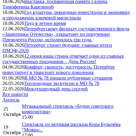
18.06.2026
Выставка, посвященная памяти Галины
Тимофеевны Карелиной
18.06.2026
Год культуры, рекордные инвестиции в экономику
и продолжение ключевой магистрали
18.06.2026
Труд в летнее время
12.06.2026
Петербургскому филиалу государственного фонда
«Защитники Отечества», открытому по поручению
Президента России, исполнилось три года.
10.06.2026
Петербург строит будущее: главные итоги
ПМЭФ-2026
10.06.2026
12 июня наша страна отмечает один из главных
государственных праздников – День России!
04.06.2026
Комфорт, скорость, доступность: Петербург
инвестирует в транспорт нового поколения
01.06.2026
В МО № 78 прошли публичные слушания
26.05.2026
Теплоходные экскурсии в МО № 78
22.05.2026
Международный день соседей
Все новости
Анонсы
Музыкальный спектакль «Будни советского
25
композитора»
Октября
15.00
Спектакль по мотивам рассказа Кира Булычёва
19
"Можно...
Октября
17:00