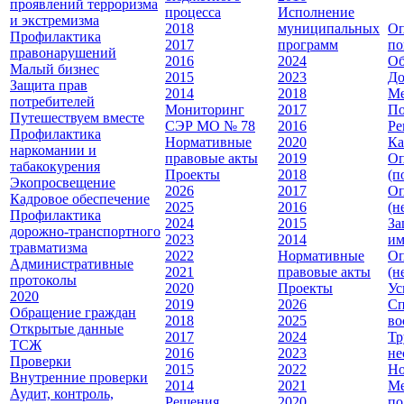
проявлений терроризма
процесса
Исполнение
и экстремизма
2018
муниципальных
Оп
Профилактика
2017
программ
по
правонарушений
2016
2024
Об
Малый бизнес
2015
2023
До
Защита прав
2014
2018
Ме
потребителей
Мониторинг
2017
По
Путешествуем вместе
СЭР МО № 78
2016
Ре
Профилактика
Нормативные
2020
Ка
наркомании и
правовые акты
2019
Оп
табакокурения
Проекты
2018
(п
Экопросвещение
2026
2017
Оп
Кадровое обеспечение
2025
2016
(н
Профилактика
2024
2015
За
дорожно-транспортного
2023
2014
им
травматизма
2022
Нормативные
Оп
Административные
2021
правовые акты
(н
протоколы
2020
Проекты
Ус
2020
2019
2026
Сп
Обращение граждан
2018
2025
во
Открытые данные
2017
2024
Тр
ТСЖ
2016
2023
не
Проверки
2015
2022
Но
Внутренние проверки
2014
2021
Ме
Аудит, контроль,
Решения
2020
по