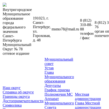
Внутригородское
Муниципальное
191023, г.
образование
8 (812)
Санкт-
8 (812)
3
города
310-88-
Петербург,
76
федерального
msmo78@mail.ru
88
ул.
орган о
значения
телефон
Гороховая,
попечит
Санкт-
/ факс
д. 48
Петербурга
Муниципальный
Округ № 78
сетевое издание
Муниципальный
совет
Устав
Глава
Муниципального
образования
Депутаты
Наш округ
График приема
Справка об округе
Полномочия МС
Местная
Границы округа
Аппарат
администрация
Достопримечательности
Муниципального
Глава Местной
Символика
Совета
администрации