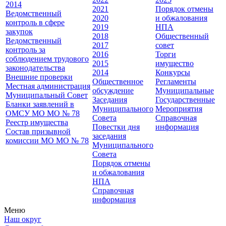
2014
2021
Порядок отмены
Ведомственный
2020
и обжалования
контроль в сфере
2019
НПА
закупок
2018
Общественный
Ведомственный
2017
совет
контроль за
2016
Торги
соблюдением трудового
2015
имущество
законодательства
2014
Конкурсы
Внешние проверки
Общественное
Регламенты
Местная администрация
обсуждение
Муниципальные
Муниципальный Совет
Заседания
Государственные
Бланки заявлений в
Муниципального
Мероприятия
ОМСУ МО МО № 78
Совета
Справочная
Реестр имущества
Повестки дня
информация
Состав призывной
заседания
комиссии МО МО № 78
Муниципального
Совета
Порядок отмены
и обжалования
НПА
Справочная
информация
Меню
Наш округ