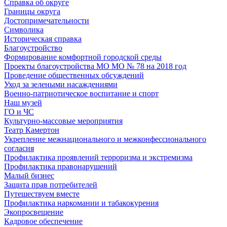
Справка об округе
Границы округа
Достопримечательности
Символика
Историческая справка
Благоустройство
Формирование комфортной городской среды
Проекты благоустройства МО МО № 78 на 2018 год
Проведение общественных обсуждений
Уход за зелеными насаждениями
Военно-патриотическое воспитание и спорт
Наш музей
ГО и ЧС
Культурно-массовые мероприятия
Театр Камертон
Укрепление межнационального и межконфессионального
согласия
Профилактика проявлений терроризма и экстремизма
Профилактика правонарушений
Малый бизнес
Защита прав потребителей
Путешествуем вместе
Профилактика наркомании и табакокурения
Экопросвещение
Кадровое обеспечение