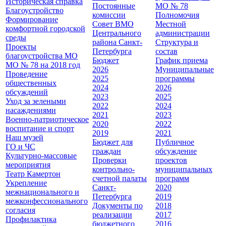
Историческая справка
Постоянные
МО № 78
Благоустройство
комиссии
Полномочия
Формирование
Совет ВМО
Местной
комфортной городской
Центрального
администрации
среды
района Санкт-
Cтруктура и
Проекты
Петербурга
состав
благоустройства МО
Бюджет
График приема
МО № 78 на 2018 год
2026
Муниципальные
Проведение
2025
программы
общественных
2024
2026
обсуждений
2023
2025
Уход за зелеными
2022
2024
насаждениями
2021
2023
Военно-патриотическое
2020
2022
воспитание и спорт
2019
2021
Наш музей
Бюджет для
Публичное
ГО и ЧС
граждан
обсуждение
Культурно-массовые
Проверки
проектов
мероприятия
контрольно-
муниципальных
Театр Камертон
счетной палаты
программ
Укрепление
Санкт-
2020
межнационального и
Петербурга
2019
межконфессионального
Документы по
2018
согласия
реализации
2017
Профилактика
бюджетного
2016