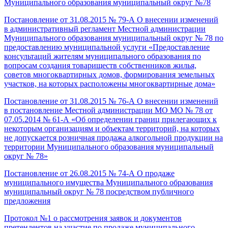
Муниципального образования муниципальный округ №78
Постановление от 31.08.2015 № 79-А О внесении изменений
в административный регламент Местной администрации
Муниципального образования муниципальный округ № 78 по
предоставлению муниципальной услуги «Предоставление
консультаций жителям муниципального образования по
вопросам создания товариществ собственников жилья,
советов многоквартирных домов, формирования земельных
участков, на которых расположены многоквартирные дома»
Постановление от 31.08.2015 № 76-А О внесении изменений
в постановление Местной администрации МО МО № 78 от
07.05.2014 № 61-А «Об определении границ прилегающих к
некоторым организациям и объектам территорий, на которых
не допускается розничная продажа алкогольной продукции на
территории Муниципального образования муниципальный
округ № 78»
Постановление от 26.08.2015 № 74-А О продаже
муниципального имущества Муниципального образования
муниципальный округ № 78 посредством публичного
предложения
Протокол №1 о рассмотрения заявок и документов
претендентов на участие по продаже муниципального