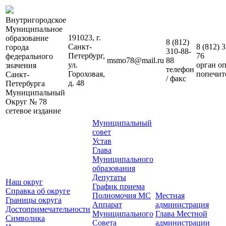
Внутригородское
Муниципальное
191023, г.
образование
8 (812)
Санкт-
8 (812)
3
города
310-88-
Петербург,
76
федерального
msmo78@mail.ru
88
ул.
орган о
значения
телефон
Гороховая,
попечит
Санкт-
/ факс
д. 48
Петербурга
Муниципальный
Округ № 78
сетевое издание
Муниципальный
совет
Устав
Глава
Муниципального
образования
Депутаты
Наш округ
График приема
Справка об округе
Полномочия МС
Местная
Границы округа
Аппарат
администрация
Достопримечательности
Муниципального
Глава Местной
Символика
Совета
администрации