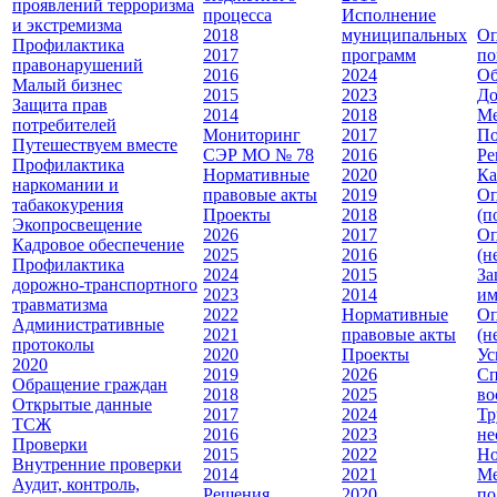
проявлений терроризма
процесса
Исполнение
и экстремизма
2018
муниципальных
Оп
Профилактика
2017
программ
по
правонарушений
2016
2024
Об
Малый бизнес
2015
2023
До
Защита прав
2014
2018
Ме
потребителей
Мониторинг
2017
По
Путешествуем вместе
СЭР МО № 78
2016
Ре
Профилактика
Нормативные
2020
Ка
наркомании и
правовые акты
2019
Оп
табакокурения
Проекты
2018
(п
Экопросвещение
2026
2017
Оп
Кадровое обеспечение
2025
2016
(н
Профилактика
2024
2015
За
дорожно-транспортного
2023
2014
им
травматизма
2022
Нормативные
Оп
Административные
2021
правовые акты
(н
протоколы
2020
Проекты
Ус
2020
2019
2026
Сп
Обращение граждан
2018
2025
во
Открытые данные
2017
2024
Тр
ТСЖ
2016
2023
не
Проверки
2015
2022
Но
Внутренние проверки
2014
2021
Ме
Аудит, контроль,
Решения
2020
по