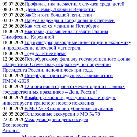
09.07.2026
Профилактика несчастных случаев среди детей.
08.07.2026
День Семьи, Любви и Верности!
07.07.2026
ЗакС: итоги большой пятилетки
03.07.2026
Паруса надежды и город больших перемен
23.06.2026
Как меняется медицина Петербурга
18.06.2026
Выставка, посвященная памяти Галины
Тимофеевны Карелиной
18.06.2026
Год культуры, рекордные инвестиции в экономику
и продолжение ключевой магистрали
18.06.2026
Труд в летнее время
12.06.2026
Петербургскому филиалу государственного фонда
«Защитники Отечества», открытому по поручению
Президента России, исполнилось три года.
10.06.2026
Петербург строит будущее: главные итоги
ПМЭФ-2026
10.06.2026
12 июня наша страна отмечает один из главных
государственных праздников – День России!
04.06.2026
Комфорт, скорость, доступность: Петербург
инвестирует в транспорт нового поколения
01.06.2026
В МО № 78 прошли публичные слушания
26.05.2026
Теплоходные экскурсии в МО № 78
22.05.2026
Международный день соседей
Все новости
Анонсы
Музыкальный спектакль «Будни советского