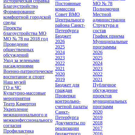
Историческая справка
Постоянные
МО № 78
Благоустройство
комиссии
Полномочия
Формирование
Совет ВМО
Местной
комфортной городской
Центрального
администрации
среды
района Санкт-
Cтруктура и
Проекты
Петербурга
состав
благоустройства МО
Бюджет
График приема
МО № 78 на 2018 год
2026
Муниципальные
Проведение
2025
программы
общественных
2024
2026
обсуждений
2023
2025
Уход за зелеными
2022
2024
насаждениями
2021
2023
Военно-патриотическое
2020
2022
воспитание и спорт
2019
2021
Наш музей
Бюджет для
Публичное
ГО и ЧС
граждан
обсуждение
Культурно-массовые
Проверки
проектов
мероприятия
контрольно-
муниципальных
Театр Камертон
счетной палаты
программ
Укрепление
Санкт-
2020
межнационального и
Петербурга
2019
межконфессионального
Документы по
2018
согласия
реализации
2017
Профилактика
бюджетного
2016