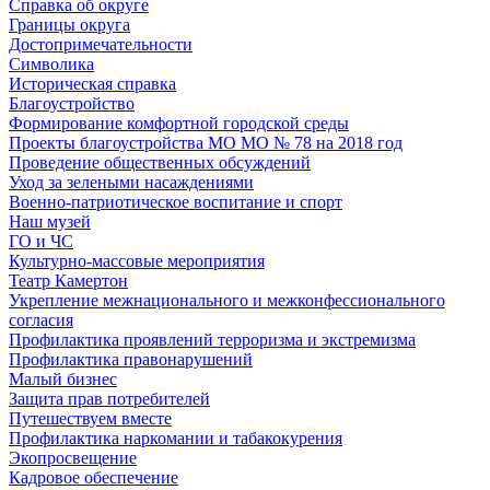
Справка об округе
Границы округа
Достопримечательности
Символика
Историческая справка
Благоустройство
Формирование комфортной городской среды
Проекты благоустройства МО МО № 78 на 2018 год
Проведение общественных обсуждений
Уход за зелеными насаждениями
Военно-патриотическое воспитание и спорт
Наш музей
ГО и ЧС
Культурно-массовые мероприятия
Театр Камертон
Укрепление межнационального и межконфессионального
согласия
Профилактика проявлений терроризма и экстремизма
Профилактика правонарушений
Малый бизнес
Защита прав потребителей
Путешествуем вместе
Профилактика наркомании и табакокурения
Экопросвещение
Кадровое обеспечение