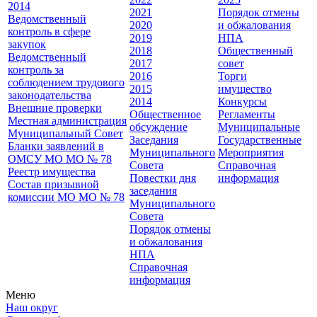
2014
2021
Порядок отмены
Ведомственный
2020
и обжалования
контроль в сфере
2019
НПА
закупок
2018
Общественный
Ведомственный
2017
совет
контроль за
2016
Торги
соблюдением трудового
2015
имущество
законодательства
2014
Конкурсы
Внешние проверки
Общественное
Регламенты
Местная администрация
обсуждение
Муниципальные
Муниципальный Совет
Заседания
Государственные
Бланки заявлений в
Муниципального
Мероприятия
ОМСУ МО МО № 78
Совета
Справочная
Реестр имущества
Повестки дня
информация
Состав призывной
заседания
комиссии МО МО № 78
Муниципального
Совета
Порядок отмены
и обжалования
НПА
Справочная
информация
Меню
Наш округ