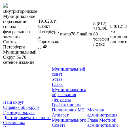
Внутригородское
Муниципальное
191023, г.
образование
8 (812)
Санкт-
8 (812)
3
города
310-88-
Петербург,
76
федерального
msmo78@mail.ru
88
ул.
орган о
значения
телефон
Гороховая,
попечит
Санкт-
/ факс
д. 48
Петербурга
Муниципальный
Округ № 78
сетевое издание
Муниципальный
совет
Устав
Глава
Муниципального
образования
Депутаты
Наш округ
График приема
Справка об округе
Полномочия МС
Местная
Границы округа
Аппарат
администрация
Достопримечательности
Муниципального
Глава Местной
Символика
Совета
администрации