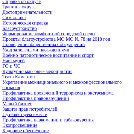
Справка об округе
Границы округа
Достопримечательности
Символика
Историческая справка
Благоустройство
Формирование комфортной городской среды
Проекты благоустройства МО МО № 78 на 2018 год
Проведение общественных обсуждений
Уход за зелеными насаждениями
Военно-патриотическое воспитание и спорт
Наш музей
ГО и ЧС
Культурно-массовые мероприятия
Театр Камертон
Укрепление межнационального и межконфессионального
согласия
Профилактика проявлений терроризма и экстремизма
Профилактика правонарушений
Малый бизнес
Защита прав потребителей
Путешествуем вместе
Профилактика наркомании и табакокурения
Экопросвещение
Кадровое обеспечение