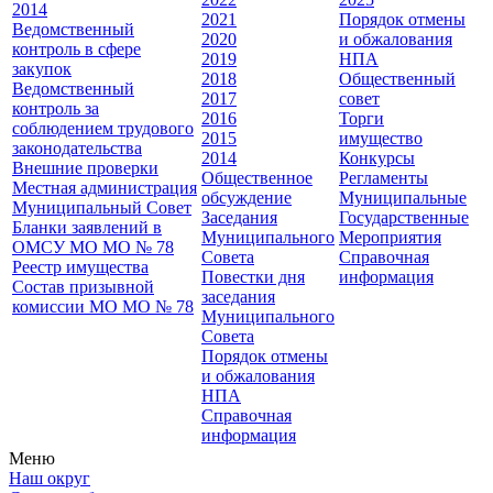
2014
2021
Порядок отмены
Ведомственный
2020
и обжалования
контроль в сфере
2019
НПА
закупок
2018
Общественный
Ведомственный
2017
совет
контроль за
2016
Торги
соблюдением трудового
2015
имущество
законодательства
2014
Конкурсы
Внешние проверки
Общественное
Регламенты
Местная администрация
обсуждение
Муниципальные
Муниципальный Совет
Заседания
Государственные
Бланки заявлений в
Муниципального
Мероприятия
ОМСУ МО МО № 78
Совета
Справочная
Реестр имущества
Повестки дня
информация
Состав призывной
заседания
комиссии МО МО № 78
Муниципального
Совета
Порядок отмены
и обжалования
НПА
Справочная
информация
Меню
Наш округ