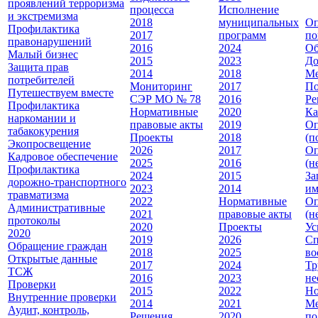
проявлений терроризма
процесса
Исполнение
и экстремизма
2018
муниципальных
Оп
Профилактика
2017
программ
по
правонарушений
2016
2024
Об
Малый бизнес
2015
2023
До
Защита прав
2014
2018
Ме
потребителей
Мониторинг
2017
По
Путешествуем вместе
СЭР МО № 78
2016
Ре
Профилактика
Нормативные
2020
Ка
наркомании и
правовые акты
2019
Оп
табакокурения
Проекты
2018
(п
Экопросвещение
2026
2017
Оп
Кадровое обеспечение
2025
2016
(н
Профилактика
2024
2015
За
дорожно-транспортного
2023
2014
им
травматизма
2022
Нормативные
Оп
Административные
2021
правовые акты
(н
протоколы
2020
Проекты
Ус
2020
2019
2026
Сп
Обращение граждан
2018
2025
во
Открытые данные
2017
2024
Тр
ТСЖ
2016
2023
не
Проверки
2015
2022
Но
Внутренние проверки
2014
2021
Ме
Аудит, контроль,
Решения
2020
по