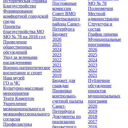
Историческая справка
Постоянные
МО № 78
Благоустройство
комиссии
Полномочия
Формирование
Совет ВМО
Местной
комфортной городской
Центрального
администрации
среды
района Санкт-
Cтруктура и
Проекты
Петербурга
состав
благоустройства МО
Бюджет
График приема
МО № 78 на 2018 год
2026
Муниципальные
Проведение
2025
программы
общественных
2024
2026
обсуждений
2023
2025
Уход за зелеными
2022
2024
насаждениями
2021
2023
Военно-патриотическое
2020
2022
воспитание и спорт
2019
2021
Наш музей
Бюджет для
Публичное
ГО и ЧС
граждан
обсуждение
Культурно-массовые
Проверки
проектов
мероприятия
контрольно-
муниципальных
Театр Камертон
счетной палаты
программ
Укрепление
Санкт-
2020
межнационального и
Петербурга
2019
межконфессионального
Документы по
2018
согласия
реализации
2017
Профилактика
бюджетного
2016