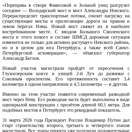
«Переправа в створе Фаянсовой и Зольной улиц разгрузит
соседние — Володарский мост и мост Александра Невского.
Перераспределит транспортные потоки, снизит нагрузку на
существующие мосты и прилегающие дороги на правом и
левом берегах Невы. Новый мост свяжет их в наиболее
востребованном месте. С вводом Большого Смоленского
моста и этого нового в составе ШМСД дорожная ситуация
изменится не только для активно растущего Невского района,
но и в целом для юга Петербурга, а также всей Санкт-
Петербургской агломерации», — объяснил губернатор
Александр Беглов.
Новый участок магистрали пройдёт от пересечения с
Глухоозерским шоссе и улицей 2-й Луч до развязки с
Союзным проспектом. Его протяженность составит 3,4
километра в одном направлении и 4,5 километра — в другом.
Именно на этом участке появится современный разводной
мост через Неву. Его разводная часть будет выполнена в виде
однокрылой конструкции с пролётом длиной 60,1 метра. Для
подобных мостов в Петербурге это рекордный показатель.
31 марта 2026 года Президент России Владимир Путин дал
старт строительству второго, третьего и четвертого этапов
магистрали. Все этапы проекта уже получили положительные