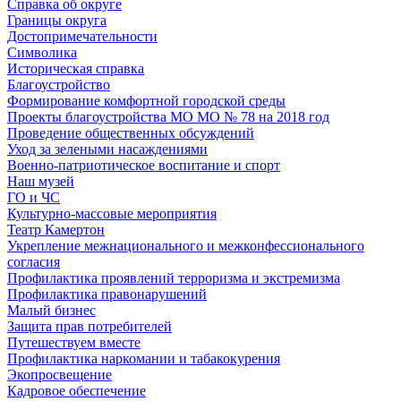
Справка об округе
Границы округа
Достопримечательности
Символика
Историческая справка
Благоустройство
Формирование комфортной городской среды
Проекты благоустройства МО МО № 78 на 2018 год
Проведение общественных обсуждений
Уход за зелеными насаждениями
Военно-патриотическое воспитание и спорт
Наш музей
ГО и ЧС
Культурно-массовые мероприятия
Театр Камертон
Укрепление межнационального и межконфессионального
согласия
Профилактика проявлений терроризма и экстремизма
Профилактика правонарушений
Малый бизнес
Защита прав потребителей
Путешествуем вместе
Профилактика наркомании и табакокурения
Экопросвещение
Кадровое обеспечение