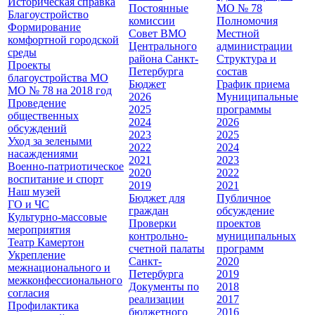
Историческая справка
Постоянные
МО № 78
Благоустройство
комиссии
Полномочия
Формирование
Совет ВМО
Местной
комфортной городской
Центрального
администрации
среды
района Санкт-
Cтруктура и
Проекты
Петербурга
состав
благоустройства МО
Бюджет
График приема
МО № 78 на 2018 год
2026
Муниципальные
Проведение
2025
программы
общественных
2024
2026
обсуждений
2023
2025
Уход за зелеными
2022
2024
насаждениями
2021
2023
Военно-патриотическое
2020
2022
воспитание и спорт
2019
2021
Наш музей
Бюджет для
Публичное
ГО и ЧС
граждан
обсуждение
Культурно-массовые
Проверки
проектов
мероприятия
контрольно-
муниципальных
Театр Камертон
счетной палаты
программ
Укрепление
Санкт-
2020
межнационального и
Петербурга
2019
межконфессионального
Документы по
2018
согласия
реализации
2017
Профилактика
бюджетного
2016