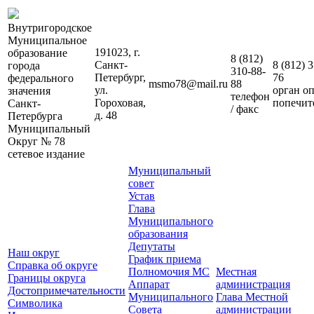
Внутригородское
Муниципальное
191023, г.
образование
8 (812)
Санкт-
8 (812)
3
города
310-88-
Петербург,
76
федерального
msmo78@mail.ru
88
ул.
орган о
значения
телефон
Гороховая,
попечит
Санкт-
/ факс
д. 48
Петербурга
Муниципальный
Округ № 78
сетевое издание
Муниципальный
совет
Устав
Глава
Муниципального
образования
Депутаты
Наш округ
График приема
Справка об округе
Полномочия МС
Местная
Границы округа
Аппарат
администрация
Достопримечательности
Муниципального
Глава Местной
Символика
Совета
администрации