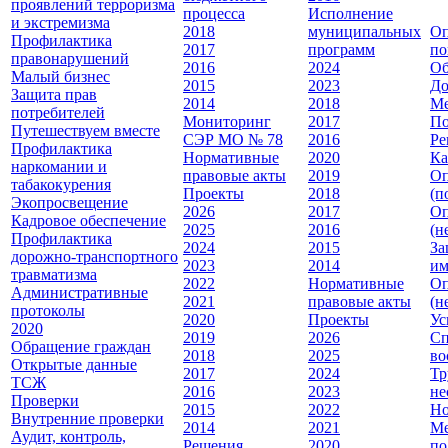
проявлений терроризма
процесса
Исполнение
и экстремизма
2018
муниципальных
Оп
Профилактика
2017
программ
по
правонарушений
2016
2024
Об
Малый бизнес
2015
2023
До
Защита прав
2014
2018
Ме
потребителей
Мониторинг
2017
По
Путешествуем вместе
СЭР МО № 78
2016
Ре
Профилактика
Нормативные
2020
Ка
наркомании и
правовые акты
2019
Оп
табакокурения
Проекты
2018
(п
Экопросвещение
2026
2017
Оп
Кадровое обеспечение
2025
2016
(н
Профилактика
2024
2015
За
дорожно-транспортного
2023
2014
им
травматизма
2022
Нормативные
Оп
Административные
2021
правовые акты
(н
протоколы
2020
Проекты
Ус
2020
2019
2026
Сп
Обращение граждан
2018
2025
во
Открытые данные
2017
2024
Тр
ТСЖ
2016
2023
не
Проверки
2015
2022
Но
Внутренние проверки
2014
2021
Ме
Аудит, контроль,
Решения
2020
по