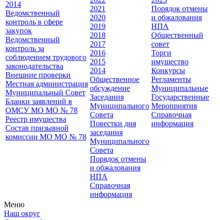
2014
2021
Порядок отмены
Ведомственный
2020
и обжалования
контроль в сфере
2019
НПА
закупок
2018
Общественный
Ведомственный
2017
совет
контроль за
2016
Торги
соблюдением трудового
2015
имущество
законодательства
2014
Конкурсы
Внешние проверки
Общественное
Регламенты
Местная администрация
обсуждение
Муниципальные
Муниципальный Совет
Заседания
Государственные
Бланки заявлений в
Муниципального
Мероприятия
ОМСУ МО МО № 78
Совета
Справочная
Реестр имущества
Повестки дня
информация
Состав призывной
заседания
комиссии МО МО № 78
Муниципального
Совета
Порядок отмены
и обжалования
НПА
Справочная
информация
Меню
Наш округ