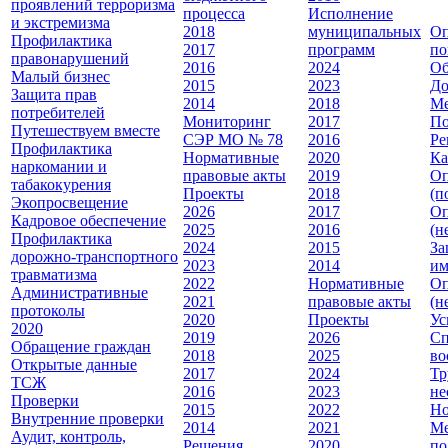
проявлений терроризма
процесса
Исполнение
и экстремизма
2018
муниципальных
Оп
Профилактика
2017
программ
по
правонарушений
2016
2024
Об
Малый бизнес
2015
2023
До
Защита прав
2014
2018
Ме
потребителей
Мониторинг
2017
По
Путешествуем вместе
СЭР МО № 78
2016
Ре
Профилактика
Нормативные
2020
Ка
наркомании и
правовые акты
2019
Оп
табакокурения
Проекты
2018
(п
Экопросвещение
2026
2017
Оп
Кадровое обеспечение
2025
2016
(н
Профилактика
2024
2015
За
дорожно-транспортного
2023
2014
им
травматизма
2022
Нормативные
Оп
Административные
2021
правовые акты
(н
протоколы
2020
Проекты
Ус
2020
2019
2026
Сп
Обращение граждан
2018
2025
во
Открытые данные
2017
2024
Тр
ТСЖ
2016
2023
не
Проверки
2015
2022
Но
Внутренние проверки
2014
2021
Ме
Аудит, контроль,
Решения
2020
по