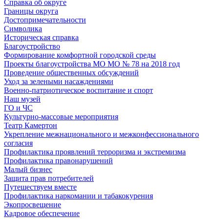
Справка об округе
Границы округа
Достопримечательности
Символика
Историческая справка
Благоустройство
Формирование комфортной городской среды
Проекты благоустройства МО МО № 78 на 2018 год
Проведение общественных обсуждений
Уход за зелеными насаждениями
Военно-патриотическое воспитание и спорт
Наш музей
ГО и ЧС
Культурно-массовые мероприятия
Театр Камертон
Укрепление межнационального и межконфессионального
согласия
Профилактика проявлений терроризма и экстремизма
Профилактика правонарушений
Малый бизнес
Защита прав потребителей
Путешествуем вместе
Профилактика наркомании и табакокурения
Экопросвещение
Кадровое обеспечение