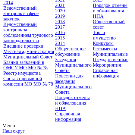
2014
2021
Порядок отмены
Ведомственный
2020
и обжалования
контроль в сфере
2019
НПА
закупок
2018
Общественный
Ведомственный
2017
совет
контроль за
2016
Торги
соблюдением трудового
2015
имущество
законодательства
2014
Конкурсы
Внешние проверки
Общественное
Регламенты
Местная администрация
обсуждение
Муниципальные
Муниципальный Совет
Заседания
Государственные
Бланки заявлений в
Муниципального
Мероприятия
ОМСУ МО МО № 78
Совета
Справочная
Реестр имущества
Повестки дня
информация
Состав призывной
заседания
комиссии МО МО № 78
Муниципального
Совета
Порядок отмены
и обжалования
НПА
Справочная
информация
Меню
Наш округ