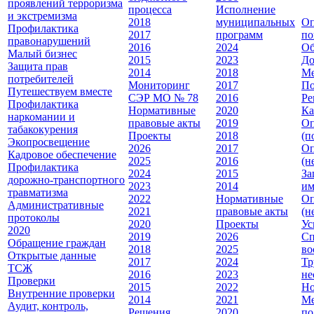
проявлений терроризма
процесса
Исполнение
и экстремизма
2018
муниципальных
Оп
Профилактика
2017
программ
по
правонарушений
2016
2024
Об
Малый бизнес
2015
2023
До
Защита прав
2014
2018
Ме
потребителей
Мониторинг
2017
По
Путешествуем вместе
СЭР МО № 78
2016
Ре
Профилактика
Нормативные
2020
Ка
наркомании и
правовые акты
2019
Оп
табакокурения
Проекты
2018
(п
Экопросвещение
2026
2017
Оп
Кадровое обеспечение
2025
2016
(н
Профилактика
2024
2015
За
дорожно-транспортного
2023
2014
им
травматизма
2022
Нормативные
Оп
Административные
2021
правовые акты
(н
протоколы
2020
Проекты
Ус
2020
2019
2026
Сп
Обращение граждан
2018
2025
во
Открытые данные
2017
2024
Тр
ТСЖ
2016
2023
не
Проверки
2015
2022
Но
Внутренние проверки
2014
2021
Ме
Аудит, контроль,
Решения
2020
по