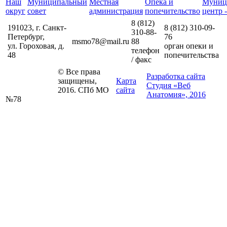
Наш
Муниципальный
Местная
Опека и
Муниц
округ
совет
администрация
попечительство
центр -
8 (812)
191023, г. Санкт-
8 (812)
310-09-
310-88-
Петербург,
76
msmo78@mail.ru
88
ул. Гороховая, д.
орган опеки и
телефон
48
попечительства
/ факс
© Все права
Разработка сайта
защищены,
Карта
Студия «Веб
2016. СПб МО
сайта
Анатомия», 2016
№78