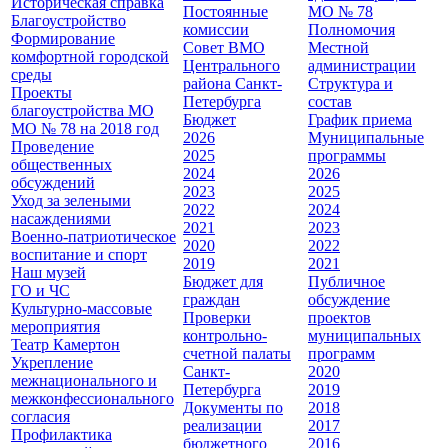
Историческая справка
Постоянные
МО № 78
Благоустройство
комиссии
Полномочия
Формирование
Совет ВМО
Местной
комфортной городской
Центрального
администрации
среды
района Санкт-
Cтруктура и
Проекты
Петербурга
состав
благоустройства МО
Бюджет
График приема
МО № 78 на 2018 год
2026
Муниципальные
Проведение
2025
программы
общественных
2024
2026
обсуждений
2023
2025
Уход за зелеными
2022
2024
насаждениями
2021
2023
Военно-патриотическое
2020
2022
воспитание и спорт
2019
2021
Наш музей
Бюджет для
Публичное
ГО и ЧС
граждан
обсуждение
Культурно-массовые
Проверки
проектов
мероприятия
контрольно-
муниципальных
Театр Камертон
счетной палаты
программ
Укрепление
Санкт-
2020
межнационального и
Петербурга
2019
межконфессионального
Документы по
2018
согласия
реализации
2017
Профилактика
бюджетного
2016