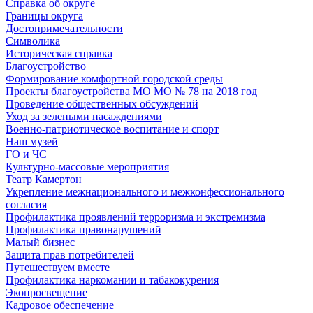
Справка об округе
Границы округа
Достопримечательности
Символика
Историческая справка
Благоустройство
Формирование комфортной городской среды
Проекты благоустройства МО МО № 78 на 2018 год
Проведение общественных обсуждений
Уход за зелеными насаждениями
Военно-патриотическое воспитание и спорт
Наш музей
ГО и ЧС
Культурно-массовые мероприятия
Театр Камертон
Укрепление межнационального и межконфессионального
согласия
Профилактика проявлений терроризма и экстремизма
Профилактика правонарушений
Малый бизнес
Защита прав потребителей
Путешествуем вместе
Профилактика наркомании и табакокурения
Экопросвещение
Кадровое обеспечение