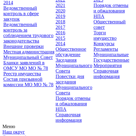
2014
2021
Порядок отмены
Ведомственный
2020
и обжалования
контроль в сфере
2019
НПА
закупок
2018
Общественный
Ведомственный
2017
совет
контроль за
2016
Торги
соблюдением трудового
2015
имущество
законодательства
2014
Конкурсы
Внешние проверки
Общественное
Регламенты
Местная администрация
обсуждение
Муниципальные
Муниципальный Совет
Заседания
Государственные
Бланки заявлений в
Муниципального
Мероприятия
ОМСУ МО МО № 78
Совета
Справочная
Реестр имущества
Повестки дня
информация
Состав призывной
заседания
комиссии МО МО № 78
Муниципального
Совета
Порядок отмены
и обжалования
НПА
Справочная
информация
Меню
Наш округ