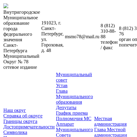
Внутригородское
Муниципальное
191023, г.
образование
8 (812)
Санкт-
8 (812)
3
города
310-88-
Петербург,
76
федерального
msmo78@mail.ru
88
ул.
орган о
значения
телефон
Гороховая,
попечит
Санкт-
/ факс
д. 48
Петербурга
Муниципальный
Округ № 78
сетевое издание
Муниципальный
совет
Устав
Глава
Муниципального
образования
Депутаты
Наш округ
График приема
Справка об округе
Полномочия МС
Местная
Границы округа
Аппарат
администрация
Достопримечательности
Муниципального
Глава Местной
Символика
Совета
администрации