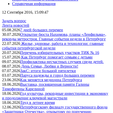
Справочная информация
12 Сентября 2016, 15:09:47
Задать вопрос
Лента новостей
05.08.2026
7 дней больших перемен
30.07.2026
Открытие бюста Нахимова, планы «Ленфильма»,
рекорды метростроя. Главные события недели в Петербурге
22.07.2026
Жилье, здоровье, работа и технологии: главные
события петербургской недели
20.07.2026
Перечень избирательных участков ТИК № 16
15.07.2026
Как Петербург помогает семьям с детьми
09.07.2026
Профилактика несчастных случаев среди детей.
08.07.2026
День Семьи, Любви и Верности!
07.07.2026
ЗакС: итоги большой пятилетки
03.07.2026
Паруса надежды и город больших перемен
23.06.2026
Как меняется медицина Петербурга
18.06.2026
Выставка, посвященная памяти Галины
Тимофеевны Карелиной
18.06.2026
Год культуры, рекордные инвестиции в экономику
и продолжение ключевой магистрали
18.06.2026
Труд в летнее время
12.06.2026
Петербургскому филиалу государственного фонда
«Защитники Отечества», открытому по поручению