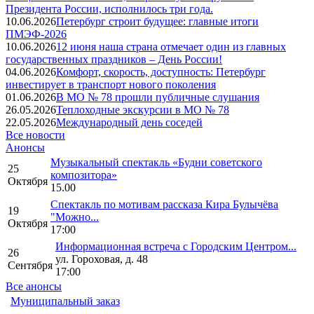
Президента России, исполнилось три года.
10.06.2026
Петербург строит будущее: главные итоги
ПМЭФ-2026
10.06.2026
12 июня наша страна отмечает один из главных
государственных праздников – День России!
04.06.2026
Комфорт, скорость, доступность: Петербург
инвестирует в транспорт нового поколения
01.06.2026
В МО № 78 прошли публичные слушания
26.05.2026
Теплоходные экскурсии в МО № 78
22.05.2026
Международный день соседей
Все новости
Анонсы
Музыкальный спектакль «Будни советского
25
композитора»
Октября
15.00
Спектакль по мотивам рассказа Кира Булычёва
19
"Можно...
Октября
17:00
Информационная встреча с Городским Центром...
26
ул. Гороховая, д. 48
Сентября
17:00
Все анонсы
Муниципальный заказ