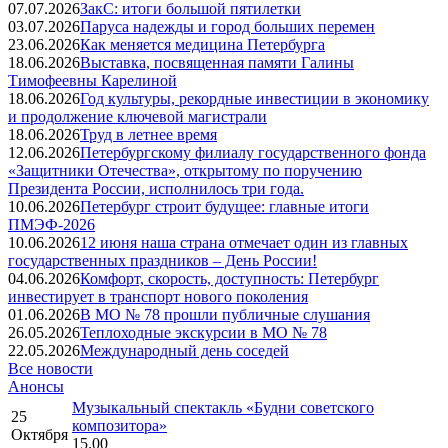
07.07.2026
ЗакС: итоги большой пятилетки
03.07.2026
Паруса надежды и город больших перемен
23.06.2026
Как меняется медицина Петербурга
18.06.2026
Выставка, посвященная памяти Галины
Тимофеевны Карелиной
18.06.2026
Год культуры, рекордные инвестиции в экономику
и продолжение ключевой магистрали
18.06.2026
Труд в летнее время
12.06.2026
Петербургскому филиалу государственного фонда
«Защитники Отечества», открытому по поручению
Президента России, исполнилось три года.
10.06.2026
Петербург строит будущее: главные итоги
ПМЭФ-2026
10.06.2026
12 июня наша страна отмечает один из главных
государственных праздников – День России!
04.06.2026
Комфорт, скорость, доступность: Петербург
инвестирует в транспорт нового поколения
01.06.2026
В МО № 78 прошли публичные слушания
26.05.2026
Теплоходные экскурсии в МО № 78
22.05.2026
Международный день соседей
Все новости
Анонсы
Музыкальный спектакль «Будни советского
25
композитора»
Октября
15.00