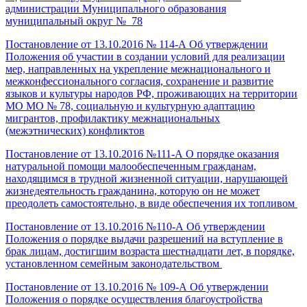
администрации Муниципального образования
муниципальный округ № 78
Постановление от 13.10.2016 № 114-А Об утверждении
Положения об участии в создании условий для реализации
мер, направленных на укрепление межнационального и
межконфессионального согласия, сохранение и развитие
языков и культуры народов РФ, проживающих на территории
МО МО № 78, социальную и культурную адаптацию
мигрантов, профилактику межнациональных
(межэтнических) конфликтов
Постановление от 13.10.2016 №111-А О порядке оказания
натуральной помощи малообеспеченным гражданам,
находящимся в трудной жизненной ситуации, нарушающей
жизнедеятельность гражданина, которую он не может
преодолеть самостоятельно, в виде обеспечения их топливом
Постановление от 13.10.2016 №110-А Об утверждении
Положения о порядке выдачи разрешений на вступление в
брак лицам, достигшим возраста шестнадцати лет, в порядке,
установленном семейным законодательством
Постановление от 13.10.2016 № 109-А Об утверждении
Положения о порядке осуществления благоустройства