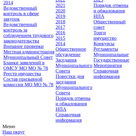
2014
2021
Порядок отмены
Ведомственный
2020
и обжалования
контроль в сфере
2019
НПА
закупок
2018
Общественный
Ведомственный
2017
совет
контроль за
2016
Торги
соблюдением трудового
2015
имущество
законодательства
2014
Конкурсы
Внешние проверки
Общественное
Регламенты
Местная администрация
обсуждение
Муниципальные
Муниципальный Совет
Заседания
Государственные
Бланки заявлений в
Муниципального
Мероприятия
ОМСУ МО МО № 78
Совета
Справочная
Реестр имущества
Повестки дня
информация
Состав призывной
заседания
комиссии МО МО № 78
Муниципального
Совета
Порядок отмены
и обжалования
НПА
Справочная
информация
Меню
Наш округ