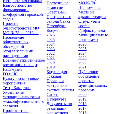
Историческая справка
Постоянные
МО № 78
Благоустройство
комиссии
Полномочия
Формирование
Совет ВМО
Местной
комфортной городской
Центрального
администрации
среды
района Санкт-
Cтруктура и
Проекты
Петербурга
состав
благоустройства МО
Бюджет
График приема
МО № 78 на 2018 год
2026
Муниципальные
Проведение
2025
программы
общественных
2024
2026
обсуждений
2023
2025
Уход за зелеными
2022
2024
насаждениями
2021
2023
Военно-патриотическое
2020
2022
воспитание и спорт
2019
2021
Наш музей
Бюджет для
Публичное
ГО и ЧС
граждан
обсуждение
Культурно-массовые
Проверки
проектов
мероприятия
контрольно-
муниципальных
Театр Камертон
счетной палаты
программ
Укрепление
Санкт-
2020
межнационального и
Петербурга
2019
межконфессионального
Документы по
2018
согласия
реализации
2017
Профилактика
бюджетного
2016