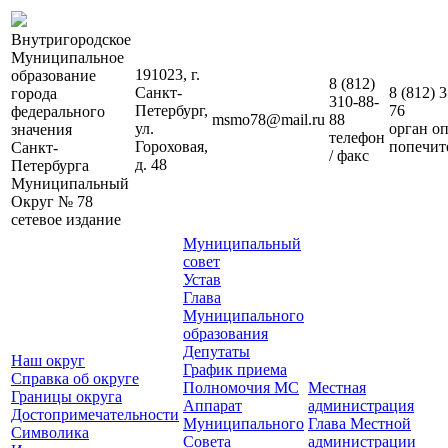
Внутригородское
Муниципальное
191023, г.
образование
8 (812)
Санкт-
8 (812)
3
города
310-88-
Петербург,
76
федерального
msmo78@mail.ru
88
ул.
орган о
значения
телефон
Гороховая,
попечит
Санкт-
/ факс
д. 48
Петербурга
Муниципальный
Округ № 78
сетевое издание
Муниципальный
совет
Устав
Глава
Муниципального
образования
Депутаты
Наш округ
График приема
Справка об округе
Полномочия МС
Местная
Границы округа
Аппарат
администрация
Достопримечательности
Муниципального
Глава Местной
Символика
Совета
администрации