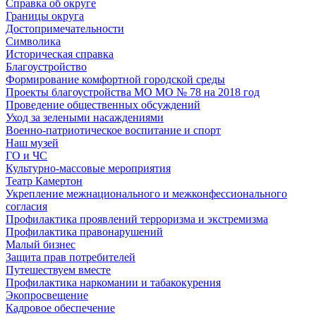
Справка об округе
Границы округа
Достопримечательности
Символика
Историческая справка
Благоустройство
Формирование комфортной городской среды
Проекты благоустройства МО МО № 78 на 2018 год
Проведение общественных обсуждений
Уход за зелеными насаждениями
Военно-патриотическое воспитание и спорт
Наш музей
ГО и ЧС
Культурно-массовые мероприятия
Театр Камертон
Укрепление межнационального и межконфессионального
согласия
Профилактика проявлений терроризма и экстремизма
Профилактика правонарушений
Малый бизнес
Защита прав потребителей
Путешествуем вместе
Профилактика наркомании и табакокурения
Экопросвещение
Кадровое обеспечение