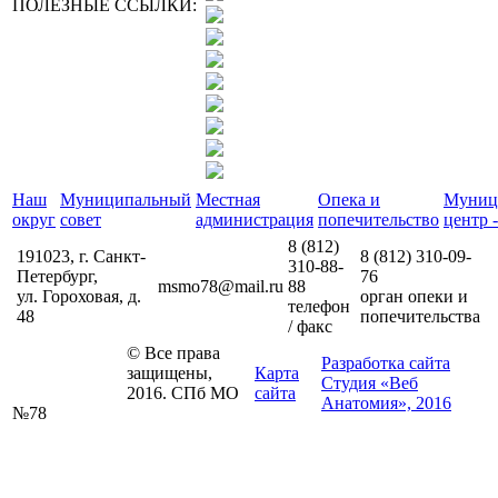
ПОЛЕЗНЫЕ ССЫЛКИ:
Наш
Муниципальный
Местная
Опека и
Муниц
округ
совет
администрация
попечительство
центр -
8 (812)
191023, г. Санкт-
8 (812)
310-09-
310-88-
Петербург,
76
msmo78@mail.ru
88
ул. Гороховая, д.
орган опеки и
телефон
48
попечительства
/ факс
© Все права
Разработка сайта
защищены,
Карта
Студия «Веб
2016. СПб МО
сайта
Анатомия», 2016
№78