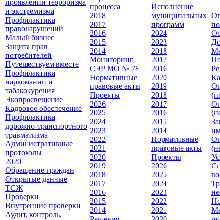
проявлений терроризма
процесса
Исполнение
и экстремизма
2018
муниципальных
Оп
Профилактика
2017
программ
по
правонарушений
2016
2024
Об
Малый бизнес
2015
2023
До
Защита прав
2014
2018
Ме
потребителей
Мониторинг
2017
По
Путешествуем вместе
СЭР МО № 78
2016
Ре
Профилактика
Нормативные
2020
Ка
наркомании и
правовые акты
2019
Оп
табакокурения
Проекты
2018
(п
Экопросвещение
2026
2017
Оп
Кадровое обеспечение
2025
2016
(н
Профилактика
2024
2015
За
дорожно-транспортного
2023
2014
им
травматизма
2022
Нормативные
Оп
Административные
2021
правовые акты
(н
протоколы
2020
Проекты
Ус
2020
2019
2026
Сп
Обращение граждан
2018
2025
во
Открытые данные
2017
2024
Тр
ТСЖ
2016
2023
не
Проверки
2015
2022
Но
Внутренние проверки
2014
2021
Ме
Аудит, контроль,
Решения
2020
по