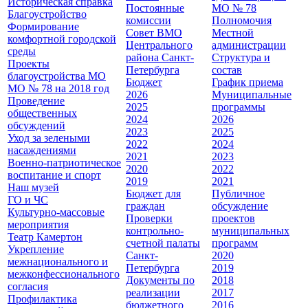
Историческая справка
Постоянные
МО № 78
Благоустройство
комиссии
Полномочия
Формирование
Совет ВМО
Местной
комфортной городской
Центрального
администрации
среды
района Санкт-
Cтруктура и
Проекты
Петербурга
состав
благоустройства МО
Бюджет
График приема
МО № 78 на 2018 год
2026
Муниципальные
Проведение
2025
программы
общественных
2024
2026
обсуждений
2023
2025
Уход за зелеными
2022
2024
насаждениями
2021
2023
Военно-патриотическое
2020
2022
воспитание и спорт
2019
2021
Наш музей
Бюджет для
Публичное
ГО и ЧС
граждан
обсуждение
Культурно-массовые
Проверки
проектов
мероприятия
контрольно-
муниципальных
Театр Камертон
счетной палаты
программ
Укрепление
Санкт-
2020
межнационального и
Петербурга
2019
межконфессионального
Документы по
2018
согласия
реализации
2017
Профилактика
бюджетного
2016