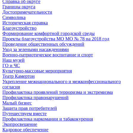
Справка об округе
Границы округа
Достопримечательности
Символика
Историческая справка
Благоустройство
Формирование комфортной городской среды
Проекты благоустройства МО МО № 78 на 2018 год
Проведение общественных обсуждений
Уход за зелеными насаждениями
Военно-патриотическое воспитание и спорт
Наш музей
ГО и ЧС
Культурно-массовые мероприятия
Театр Камертон
Укрепление межнационального и межконфессионального
согласия
Профилактика проявлений терроризма и экстремизма
Профилактика правонарушений
Малый бизнес
Защита прав потребителей
Путешествуем вместе
Профилактика наркомании и табакокурения
Экопросвещение
Кадровое обеспечение