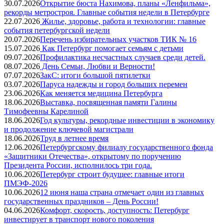
30.07.2026
Открытие бюста Нахимова, планы «Ленфильма»,
рекорды метростроя. Главные события недели в Петербурге
22.07.2026
Жилье, здоровье, работа и технологии: главные
события петербургской недели
20.07.2026
Перечень избирательных участков ТИК № 16
15.07.2026
Как Петербург помогает семьям с детьми
09.07.2026
Профилактика несчастных случаев среди детей.
08.07.2026
День Семьи, Любви и Верности!
07.07.2026
ЗакС: итоги большой пятилетки
03.07.2026
Паруса надежды и город больших перемен
23.06.2026
Как меняется медицина Петербурга
18.06.2026
Выставка, посвященная памяти Галины
Тимофеевны Карелиной
18.06.2026
Год культуры, рекордные инвестиции в экономику
и продолжение ключевой магистрали
18.06.2026
Труд в летнее время
12.06.2026
Петербургскому филиалу государственного фонда
«Защитники Отечества», открытому по поручению
Президента России, исполнилось три года.
10.06.2026
Петербург строит будущее: главные итоги
ПМЭФ-2026
10.06.2026
12 июня наша страна отмечает один из главных
государственных праздников – День России!
04.06.2026
Комфорт, скорость, доступность: Петербург
инвестирует в транспорт нового поколения