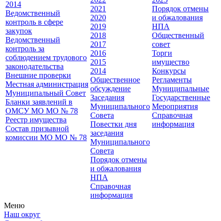
2014
2021
Порядок отмены
Ведомственный
2020
и обжалования
контроль в сфере
2019
НПА
закупок
2018
Общественный
Ведомственный
2017
совет
контроль за
2016
Торги
соблюдением трудового
2015
имущество
законодательства
2014
Конкурсы
Внешние проверки
Общественное
Регламенты
Местная администрация
обсуждение
Муниципальные
Муниципальный Совет
Заседания
Государственные
Бланки заявлений в
Муниципального
Мероприятия
ОМСУ МО МО № 78
Совета
Справочная
Реестр имущества
Повестки дня
информация
Состав призывной
заседания
комиссии МО МО № 78
Муниципального
Совета
Порядок отмены
и обжалования
НПА
Справочная
информация
Меню
Наш округ