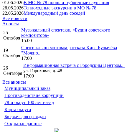
01.06.2026
В МО № 78 прошли публичные слушания
26.05.2026
Теплоходные экскурсии в МО № 78
22.05.2026
Международный день соседей
Все новости
Анонсы
Музыкальный спектакль «Будни советского
25
композитора»
Октября
15.00
Спектакль по мотивам рассказа Кира Булычёва
19
"Можно...
Октября
17:00
Информационная встреча с Городским Центром...
26
ул. Гороховая, д. 48
Сентября
17:00
Все анонсы
Муниципальный заказ
Противодействие коррупции
78-й округ 100 лет назад
Карта округа
Бюджет для граждан
Открытые данные