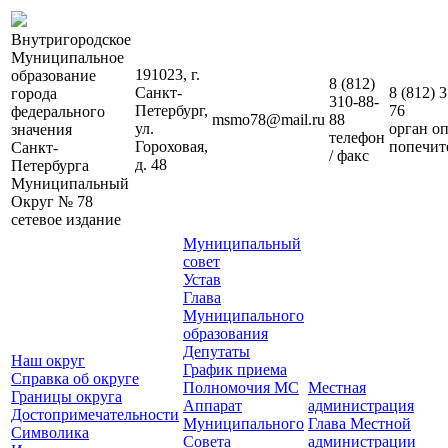
Внутригородское
Муниципальное
191023, г.
образование
8 (812)
Санкт-
8 (812)
3
города
310-88-
Петербург,
76
федерального
msmo78@mail.ru
88
ул.
орган о
значения
телефон
Гороховая,
попечит
Санкт-
/ факс
д. 48
Петербурга
Муниципальный
Округ № 78
сетевое издание
Муниципальный
совет
Устав
Глава
Муниципального
образования
Депутаты
Наш округ
График приема
Справка об округе
Полномочия МС
Местная
Границы округа
Аппарат
администрация
Достопримечательности
Муниципального
Глава Местной
Символика
Совета
администрации