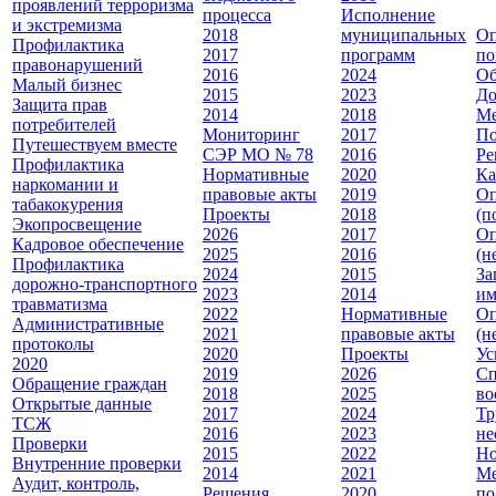
проявлений терроризма
процесса
Исполнение
и экстремизма
2018
муниципальных
Оп
Профилактика
2017
программ
по
правонарушений
2016
2024
Об
Малый бизнес
2015
2023
До
Защита прав
2014
2018
Ме
потребителей
Мониторинг
2017
По
Путешествуем вместе
СЭР МО № 78
2016
Ре
Профилактика
Нормативные
2020
Ка
наркомании и
правовые акты
2019
Оп
табакокурения
Проекты
2018
(п
Экопросвещение
2026
2017
Оп
Кадровое обеспечение
2025
2016
(н
Профилактика
2024
2015
За
дорожно-транспортного
2023
2014
им
травматизма
2022
Нормативные
Оп
Административные
2021
правовые акты
(н
протоколы
2020
Проекты
Ус
2020
2019
2026
Сп
Обращение граждан
2018
2025
во
Открытые данные
2017
2024
Тр
ТСЖ
2016
2023
не
Проверки
2015
2022
Но
Внутренние проверки
2014
2021
Ме
Аудит, контроль,
Решения
2020
по