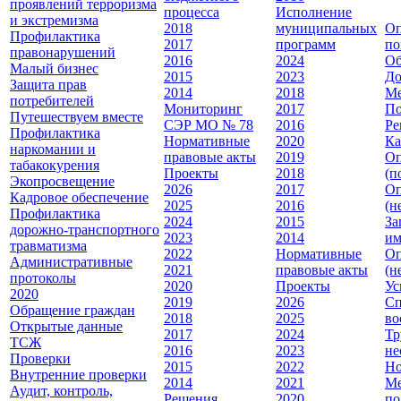
проявлений терроризма
процесса
Исполнение
и экстремизма
2018
муниципальных
Оп
Профилактика
2017
программ
по
правонарушений
2016
2024
Об
Малый бизнес
2015
2023
До
Защита прав
2014
2018
Ме
потребителей
Мониторинг
2017
По
Путешествуем вместе
СЭР МО № 78
2016
Ре
Профилактика
Нормативные
2020
Ка
наркомании и
правовые акты
2019
Оп
табакокурения
Проекты
2018
(п
Экопросвещение
2026
2017
Оп
Кадровое обеспечение
2025
2016
(н
Профилактика
2024
2015
За
дорожно-транспортного
2023
2014
им
травматизма
2022
Нормативные
Оп
Административные
2021
правовые акты
(н
протоколы
2020
Проекты
Ус
2020
2019
2026
Сп
Обращение граждан
2018
2025
во
Открытые данные
2017
2024
Тр
ТСЖ
2016
2023
не
Проверки
2015
2022
Но
Внутренние проверки
2014
2021
Ме
Аудит, контроль,
Решения
2020
по