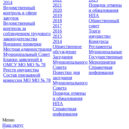
2014
2021
Порядок отмены
Ведомственный
2020
и обжалования
контроль в сфере
2019
НПА
закупок
2018
Общественный
Ведомственный
2017
совет
контроль за
2016
Торги
соблюдением трудового
2015
имущество
законодательства
2014
Конкурсы
Внешние проверки
Общественное
Регламенты
Местная администрация
обсуждение
Муниципальные
Муниципальный Совет
Заседания
Государственные
Бланки заявлений в
Муниципального
Мероприятия
ОМСУ МО МО № 78
Совета
Справочная
Реестр имущества
Повестки дня
информация
Состав призывной
заседания
комиссии МО МО № 78
Муниципального
Совета
Порядок отмены
и обжалования
НПА
Справочная
информация
Меню
Наш округ