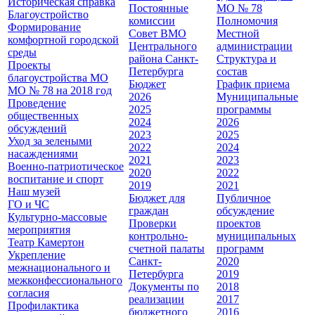
Историческая справка
Постоянные
МО № 78
Благоустройство
комиссии
Полномочия
Формирование
Совет ВМО
Местной
комфортной городской
Центрального
администрации
среды
района Санкт-
Cтруктура и
Проекты
Петербурга
состав
благоустройства МО
Бюджет
График приема
МО № 78 на 2018 год
2026
Муниципальные
Проведение
2025
программы
общественных
2024
2026
обсуждений
2023
2025
Уход за зелеными
2022
2024
насаждениями
2021
2023
Военно-патриотическое
2020
2022
воспитание и спорт
2019
2021
Наш музей
Бюджет для
Публичное
ГО и ЧС
граждан
обсуждение
Культурно-массовые
Проверки
проектов
мероприятия
контрольно-
муниципальных
Театр Камертон
счетной палаты
программ
Укрепление
Санкт-
2020
межнационального и
Петербурга
2019
межконфессионального
Документы по
2018
согласия
реализации
2017
Профилактика
бюджетного
2016