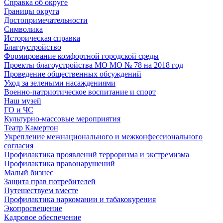
Справка об округе
Границы округа
Достопримечательности
Символика
Историческая справка
Благоустройство
Формирование комфортной городской среды
Проекты благоустройства МО МО № 78 на 2018 год
Проведение общественных обсуждений
Уход за зелеными насаждениями
Военно-патриотическое воспитание и спорт
Наш музей
ГО и ЧС
Культурно-массовые мероприятия
Театр Камертон
Укрепление межнационального и межконфессионального
согласия
Профилактика проявлений терроризма и экстремизма
Профилактика правонарушений
Малый бизнес
Защита прав потребителей
Путешествуем вместе
Профилактика наркомании и табакокурения
Экопросвещение
Кадровое обеспечение