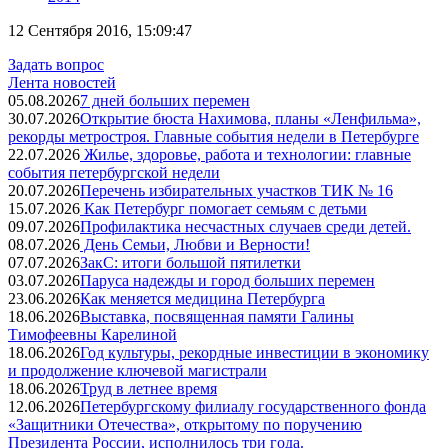
12 Сентября 2016, 15:09:47
Задать вопрос
Лента новостей
05.08.2026
7 дней больших перемен
30.07.2026
Открытие бюста Нахимова, планы «Ленфильма»,
рекорды метростроя. Главные события недели в Петербурге
22.07.2026
Жилье, здоровье, работа и технологии: главные
события петербургской недели
20.07.2026
Перечень избирательных участков ТИК № 16
15.07.2026
Как Петербург помогает семьям с детьми
09.07.2026
Профилактика несчастных случаев среди детей.
08.07.2026
День Семьи, Любви и Верности!
07.07.2026
ЗакС: итоги большой пятилетки
03.07.2026
Паруса надежды и город больших перемен
23.06.2026
Как меняется медицина Петербурга
18.06.2026
Выставка, посвященная памяти Галины
Тимофеевны Карелиной
18.06.2026
Год культуры, рекордные инвестиции в экономику
и продолжение ключевой магистрали
18.06.2026
Труд в летнее время
12.06.2026
Петербургскому филиалу государственного фонда
«Защитники Отечества», открытому по поручению
Президента России, исполнилось три года.