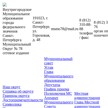
Внутригородское
Муниципальное
191023, г.
образование
8 (812)
Санкт-
8 (812)
3
города
310-88-
Петербург,
76
федерального
msmo78@mail.ru
88
ул.
орган о
значения
телефон
Гороховая,
попечит
Санкт-
/ факс
д. 48
Петербурга
Муниципальный
Округ № 78
сетевое издание
Муниципальный
совет
Устав
Глава
Муниципального
образования
Депутаты
Наш округ
График приема
Справка об округе
Полномочия МС
Местная
Границы округа
Аппарат
администрация
Достопримечательности
Муниципального
Глава Местной
Символика
Совета
администрации