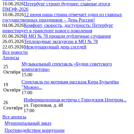
10.06.2026
Петербург строит будущее: главные итоги
ПМЭФ-2026
10.06.2026
12 июня наша страна отмечает один из главных
государственных праздников – День России!
04.06.2026
Комфорт, скорость, доступность: Петербург
инвестирует в транспорт нового поколения
01.06.2026
В МО № 78 прошли публичные слушания
26.05.2026
Теплоходные экскурсии в МО № 78
22.05.2026
Международный день соседей
Все новости
Анонсы
Музыкальный спектакль «Будни советского
25
композитора»
Октября
15.00
Спектакль по мотивам рассказа Кира Булычёва
19
"Можно...
Октября
17:00
Информационная встреча с Городским Центром...
26
ул. Гороховая, д. 48
Сентября
17:00
Все анонсы
Муниципальный заказ
Противодействие коррупции