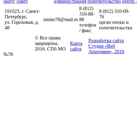
округ
совет
администрация
попечительство
центр -
8 (812)
191023, г. Санкт-
8 (812)
310-09-
310-88-
Петербург,
76
msmo78@mail.ru
88
ул. Гороховая, д.
орган опеки и
телефон
48
попечительства
/ факс
© Все права
Разработка сайта
защищены,
Карта
Студия «Веб
2016. СПб МО
сайта
Анатомия», 2016
№78