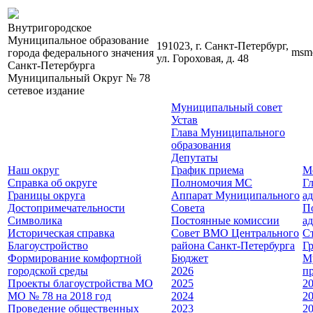
Внутригородское
Муниципальное образование
191023, г. Санкт-Петербург,
msm
города федерального значения
ул. Гороховая, д. 48
Санкт-Петербурга
Муниципальный Округ № 78
сетевое издание
Муниципальный совет
Устав
Глава Муниципального
образования
Депутаты
Наш округ
График приема
М
Справка об округе
Полномочия МС
Г
Границы округа
Аппарат Муниципального
а
Достопримечательности
Совета
П
Символика
Постоянные комиссии
а
Историческая справка
Совет ВМО Центрального
Cт
Благоустройство
района Санкт-Петербурга
Г
Формирование комфортной
Бюджет
М
городской среды
2026
п
Проекты благоустройства МО
2025
2
МО № 78 на 2018 год
2024
2
Проведение общественных
2023
2