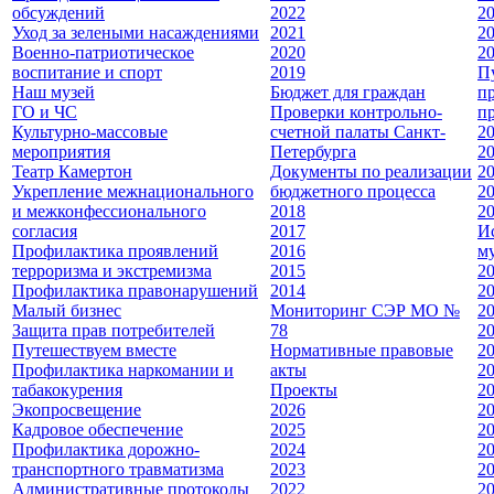
обсуждений
2022
2
Уход за зелеными насаждениями
2021
2
Военно-патриотическое
2020
2
воспитание и спорт
2019
П
Наш музей
Бюджет для граждан
п
ГО и ЧС
Проверки контрольно-
п
Культурно-массовые
счетной палаты Санкт-
2
мероприятия
Петербурга
2
Театр Камертон
Документы по реализации
2
Укрепление межнационального
бюджетного процесса
2
и межконфессионального
2018
2
согласия
2017
И
Профилактика проявлений
2016
м
терроризма и экстремизма
2015
2
Профилактика правонарушений
2014
2
Малый бизнес
Мониторинг СЭР МО №
2
Защита прав потребителей
78
2
Путешествуем вместе
Нормативные правовые
2
Профилактика наркомании и
акты
2
табакокурения
Проекты
2
Экопросвещение
2026
2
Кадровое обеспечение
2025
2
Профилактика дорожно-
2024
2
транспортного травматизма
2023
2
Административные протоколы
2022
2