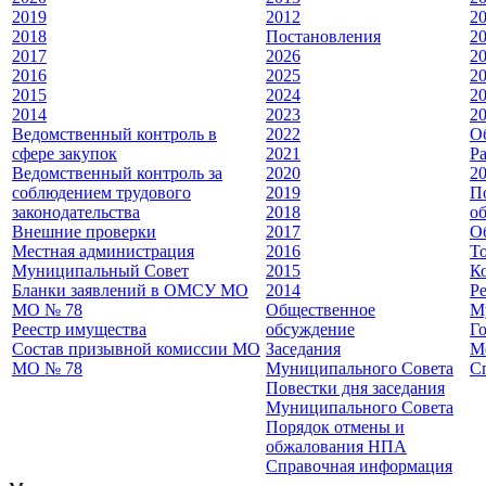
2019
2012
2
2018
Постановления
2
2017
2026
2
2016
2025
2
2015
2024
2
2014
2023
20
Ведомственный контроль в
2022
О
сфере закупок
2021
Р
Ведомственный контроль за
2020
2
соблюдением трудового
2019
П
законодательства
2018
о
Внешние проверки
2017
О
Местная администрация
2016
Т
Муниципальный Совет
2015
К
Бланки заявлений в ОМСУ МО
2014
Р
МО № 78
Общественное
М
Реестр имущества
обсуждение
Г
Состав призывной комиссии МО
Заседания
М
МО № 78
Муниципального Совета
С
Повестки дня заседания
Муниципального Совета
Порядок отмены и
обжалования НПА
Справочная информация