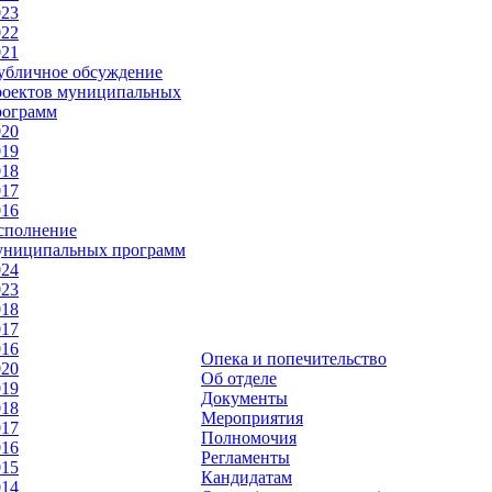
023
022
021
убличное обсуждение
роектов муниципальных
рограмм
020
019
018
017
016
сполнение
униципальных программ
024
023
018
017
016
Опека и попечительство
020
Об отделе
019
Документы
018
Мероприятия
017
Полномочия
016
Регламенты
015
Кандидатам
014