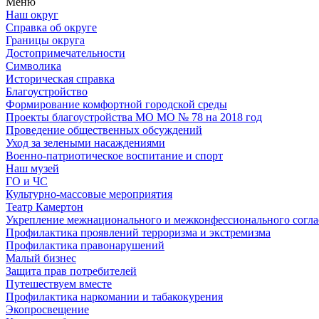
Меню
Наш округ
Справка об округе
Границы округа
Достопримечательности
Символика
Историческая справка
Благоустройство
Формирование комфортной городской среды
Проекты благоустройства МО МО № 78 на 2018 год
Проведение общественных обсуждений
Уход за зелеными насаждениями
Военно-патриотическое воспитание и спорт
Наш музей
ГО и ЧС
Культурно-массовые мероприятия
Театр Камертон
Укрепление межнационального и межконфессионального согла
Профилактика проявлений терроризма и экстремизма
Профилактика правонарушений
Малый бизнес
Защита прав потребителей
Путешествуем вместе
Профилактика наркомании и табакокурения
Экопросвещение