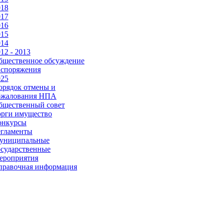
018
017
016
015
014
12 - 2013
бщественное обсуждение
аспоряжения
025
орядок отмены и
бжалования НПА
бщественный совет
орги имущество
онкурсы
егламенты
униципальные
осударственные
ероприятия
правочная информация