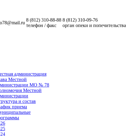
8 (812)
310-88-88
8 (812)
310-09-76
o78@mail.ru
телефон / факс
орган опеки и попечительства
естная администрация
лава Местной
дминистрации МО № 78
олномочия Местной
дминистрации
руктура и состав
рафик приема
униципальные
рограммы
026
025
024