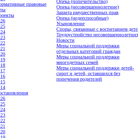
Опека (попечительство)
ормативные правовые
Опека (несовершеннолетние)
кты
Защита имущественных прав
роекты
Опека (недееспособные)
026
Усыновление
025
Споры, связанные с воспитанием дет
024
Трудоустройство несовершеннолетни
023
Новости
022
Меры социальной поддержки
021
отдельных категорий граждан
020
Меры социальной поддержки
019
многодетных семей
018
Меры социальной поддержки детей-
017
сирот и детей, оставшихся без
016
попечения родителей
015
014
остановления
026
025
024
023
022
021
020
019